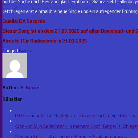
und der Suche nach Beständigkeit. Frohnatur Bianca siehts allerdings
Jetzt liegen erst einmal ihre neue Single und ein aufregender Frühling
Quelle: DA Records
Dieser Song ist ab dem 21.03.2025 auf allen Download- und 
Airdate (für Radiosender): 21.03.2025
Tagged
Bianca
Author:
B. Berger
Künstler
DJ Herzbeat & Daniela Alfinito – Dann zieh ich meine Blue Jean
Aron – In Mijn Gedachten / In meinem Kopf · Berger´s Schlage
Christina Kosik – Kreis gehen · Berger´s Schlagerparadies