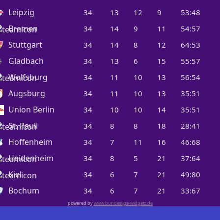
Leipzig
34
13
12
9
53:48
Bremen
34
14
9
11
54:57
Stuttgart
34
14
8
12
64:53
Gladbach
34
13
6
15
55:57
Wolfsburg
34
11
10
13
56:54
Augsburg
34
11
10
13
35:51
Union Berlin
34
10
10
14
35:51
St. Pauli
34
8
8
18
28:41
Hoffenheim
34
7
11
16
46:68
Heidenheim
34
8
5
21
37:64
Kiel
34
6
7
21
49:80
Bochum
34
6
7
21
33:67
powered by
www.bundesliga-widgets.de