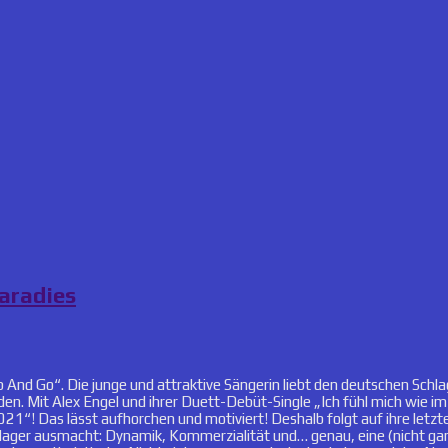
paradies
 And Go“. Die junge und attraktive Sängerin liebt den deutschen Schl
den. Mit Alex Engel und ihrer Duett-Debüt-Single „Ich fühl mich wie i
! Das lässt aufhorchen und motiviert! Deshalb folgt auf ihre letzte Si
ger ausmacht: Dynamik, Kommerzialität und… genau, eine (nicht ganz 