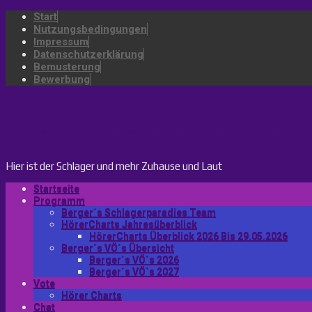
Start
Nutzungsbedingungen
Impressum
Datenschutzerklärung
Bemusterung
Bewerbung
bergers-schlagerparadies.de
Hier ist der Schlager und mehr Zuhause und Laut
Startseite
Programm
Berger´s Schlagerparadies Team
HörerCharts Jahresüberblick
HörerCharts Überblick 2026 Bis 29.05.2026
Berger´s VÖ´s Übersicht
Berger´s VÖ`s 2026
Berger´s VÖ`s 2027
Vote
Hörer Charts
Chat