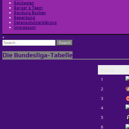
Sendeplan
Berger´s Team
Sendung Buchen
Bewerbung
Datenschutzerklärung
Impressum
×
Search
for:
Die Bundesliga-Tabelle
Platz
C
1
2
3
4
5
6