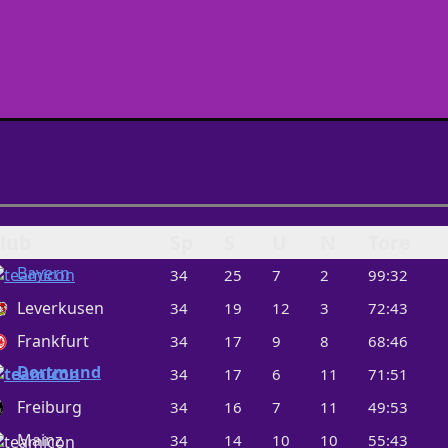
lub
Sp
S
U
N
Tore
Bayern
34
25
7
2
99:32
Leverkusen
34
19
12
3
72:43
Frankfurt
34
17
9
8
68:46
Dortmund
34
17
6
11
71:51
Freiburg
34
16
7
11
49:53
Mainz
34
14
10
10
55:43