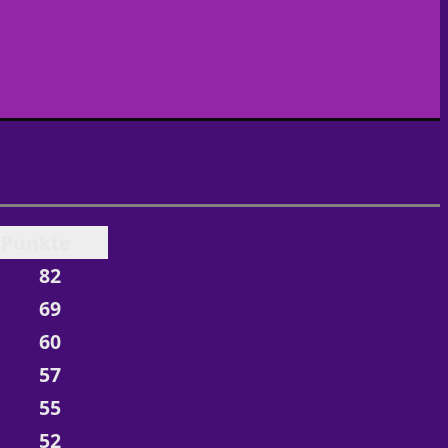
Punkte
82
69
60
57
55
52