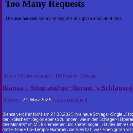
Posted
Berger´s Schlagerparadies
,
DA Records
,
Schlager
in
Bianca – Stop and go · Berger´s Schlager
B. Berger
21. März 2025
Leave a comment
Bianca veröffentlicht am 21.03.2025 ihre neue Schlager-Single „Stop
der „kölschen“ Region ebenso zu finden, wie in den Schlager-Hitpara
des Monats“ im MDR-Fernsehen und später sogar „Hit des Jahres 2021“
mitreißende Up-Tempo-Nummer, die alles hat, was einen guten Schla