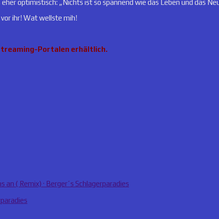
 eher optimistisch: „Nichts ist so spannend wie das Leben und das Neu
 vor ihr! Wat wellste mih!
Streaming-Portalen erhältlich.
s an ( Remix) · Berger´s Schlagerparadies
rparadies