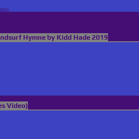
adies
ies →
indsurf Hymne by Kidd Hade 2019
es Video)