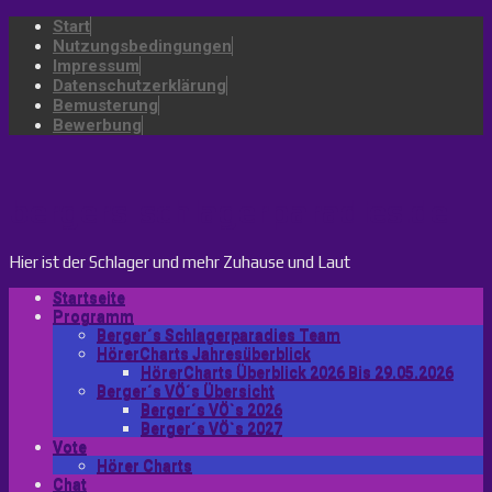
Start
Nutzungsbedingungen
Impressum
Datenschutzerklärung
Bemusterung
Bewerbung
bergers-schlagerparadies.de
Hier ist der Schlager und mehr Zuhause und Laut
Startseite
Programm
Berger´s Schlagerparadies Team
HörerCharts Jahresüberblick
HörerCharts Überblick 2026 Bis 29.05.2026
Berger´s VÖ´s Übersicht
Berger´s VÖ`s 2026
Berger´s VÖ`s 2027
Vote
Hörer Charts
Chat