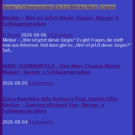
Posted
Berger´s Schlagerparadies
Deutsch
Merkur Music
Schlager
in
Merkur – Wer ist jetzt dieser Jürgen · Berger´s
Schlagerparadies
B. Berger
2026-08-06
0 Comments
Merkur – „Wer ist jetzt dieser Jürgen“ Es gibt Fragen, die stellt
man aus Interesse. Und dann gibt es: „Wer ist jetzt dieser Jürgen?“
Seit...
MARC SOMMERFELD – One More Chance (Reine
Magie) · Berger´s Schlagerparadies
2026-08-05
0 Comments
Disco Bambino, Nile Rodgers feat. Sophie Ellis-
Bextor – Dancing Without You · Berger´s
Schlagerparadies
2026-08-04
0 Comments