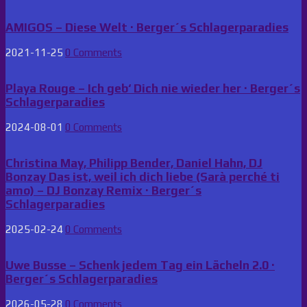
AMIGOS – Diese Welt · Berger´s Schlagerparadies
2021-11-25
0 Comments
Playa Rouge – Ich geb‘ Dich nie wieder her · Berger´s
Schlagerparadies
2024-08-01
0 Comments
Christina May, Philipp Bender, Daniel Hahn, DJ
Bonzay Das ist, weil ich dich liebe (Sarà perché ti
amo) – DJ Bonzay Remix · Berger´s
Schlagerparadies
2025-02-24
0 Comments
Uwe Busse – Schenk jedem Tag ein Lächeln 2.0 ·
Berger´s Schlagerparadies
2026-05-28
0 Comments