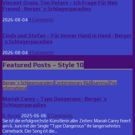
Vincent Gross, Tim Peters – Ich Frage Für Nen
Freund · Berger´s Schlagerparadies
2026-08-04
0 Comments
Cindy und Stefan – Für Immer Hand in Hand · Berger
´s Schlagerparadies
2026-08-04
0 Comments
Featured Posts – Style 10
Posted
Berger´s Schlagerparadies
Contemporary R&B
gamma.
Pop
in
international
Mariah Carey – Type Dangerous · Berger´s
Schlagerparadies
B. Berger
2025-06-06
0 Comments
Sie ist die erfolgreichste Künstlerin aller Zeiten: Mariah Carey feiert
am 6. Juni mit der Single "Type Dangerous" ihr langersehntes
Comeback. Der Song ist die...