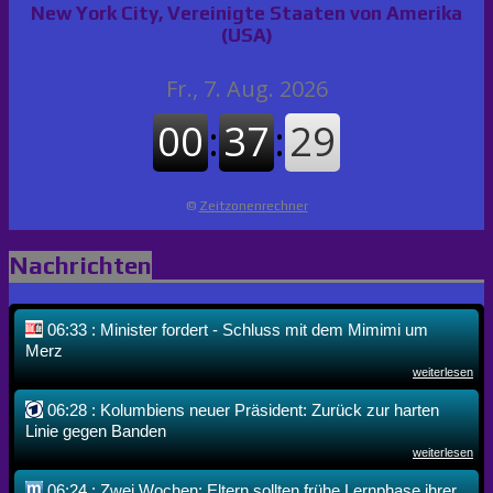
New York City, Vereinigte Staaten von Amerika
(USA)
©
Zeitzonenrechner
Nachrichten
06:33 : Minister fordert - Schluss mit dem Mimimi um
Merz
weiterlesen
06:28 : Kolumbiens neuer Präsident: Zurück zur harten
Linie gegen Banden
weiterlesen
06:24 : Zwei Wochen: Eltern sollten frühe Lernphase ihrer