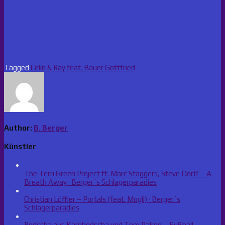
Tagged
Celin & Ray feat. Bauer Gottfried
Author:
B. Berger
Künstler
The Terri Green Project ft. Marc Staggers, Steve Dorff – A
Breath Away · Berger´s Schlagerparadies
Christian Löffler – Portals (feat. Mogli) · Berger´s
Schlagerparadies
Rodscha aus Kambodscha und Tom Palme – Fußball-