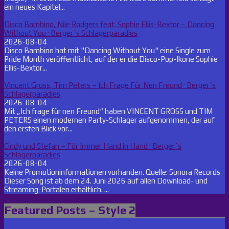
ein neues Kapitel...
Disco Bambino, Nile Rodgers feat. Sophie Ellis-Bextor – Dancing
Without You · Berger´s Schlagerparadies
2026-08-04
Disco Bambino hat mit "Dancing Without You" eine Single zum
Pride Month veröffentlicht, auf der er die Disco-Pop-Ikone Sophie
Ellis-Bextor...
Vincent Gross, Tim Peters – Ich Frage Für Nen Freund · Berger´s
Schlagerparadies
2026-08-04
Mit „Ich frage für nen Freund“ haben VINCENT GROSS und TIM
PETERS einen modernen Party-Schlager aufgenommen, der auf
den ersten Blick vor...
Cindy und Stefan – Für Immer Hand in Hand · Berger´s
Schlagerparadies
2026-08-04
Keine Promotioninformationen vorhanden. Quelle: Sonora Records
Dieser Song ist ab dem 24. Juni 2026 auf allen Download- und
Streaming-Portalen erhältlich. ...
Featured Posts – Style 2