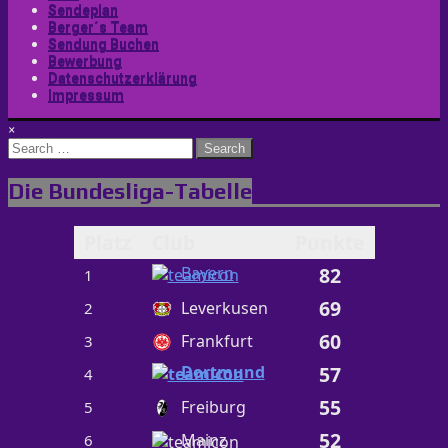
Sendeplan
Berger´s Team
Sendung Buchen
Bewerbung
Datenschutzerklärung
Impressum
×
Search
for:
Die Bundesliga-Tabelle
Platz
Club
Punkte
Bayern
82
1
69
Leverkusen
2
60
Frankfurt
3
Dortmund
57
4
55
Freiburg
5
52
Mainz
6