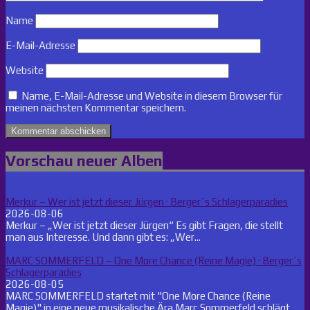
Name
E-Mail-Adresse
Website
Name, E-Mail-Adresse und Website in diesem Browser für
meinen nächsten Kommentar speichern.
Vorschau neuer Alben
Merkur – Wer ist jetzt dieser Jürgen · Berger´s Schlagerparadies
2026-08-06
Merkur – „Wer ist jetzt dieser Jürgen“ Es gibt Fragen, die stellt
man aus Interesse. Und dann gibt es: „Wer...
MARC SOMMERFELD – One More Chance (Reine Magie) · Berger´s
Schlagerparadies
2026-08-05
MARC SOMMERFELD startet mit "One More Chance (Reine
Magie)" in eine neue musikalische Ära Marc Sommerfeld schlägt