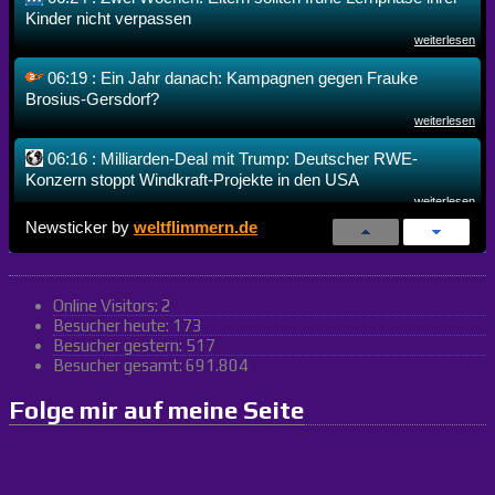
Kinder nicht verpassen
weiterlesen
06:19 : Ein Jahr danach: Kampagnen gegen Frauke
Brosius-Gersdorf?
weiterlesen
06:16 : Milliarden-Deal mit Trump: Deutscher RWE-
Konzern stoppt Windkraft-Projekte in den USA
weiterlesen
Newsticker by
weltflimmern.de
06:09 : Augsburg: Über 1000 Schweine bei Bauernhof-
Brand in Flammen verendet
weiterlesen
Online Visitors:
2
06:04 : Der US-Überblick am Morgen: Donald Trump
Besucher heute:
173
ändert Geburtsrecht per Dekret, Zoll auf Polysilizium
Besucher gestern:
517
weiterlesen
Besucher gesamt:
691.804
06:01 : Saison des Grauens droht: Kann Herthas Teenie-
Folge mir auf meine Seite
Team den totalen Absturz verhindern?
weiterlesen
06:00 : Am 12. August verdeckt der Mond die Sonne. Die