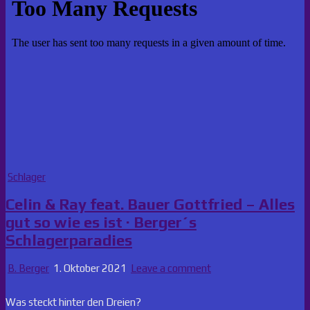
Posted
Schlager
in
Celin & Ray feat. Bauer Gottfried – Alles
gut so wie es ist · Berger´s
Schlagerparadies
B. Berger
1. Oktober 2021
Leave a comment
Was steckt hinter den Dreien?