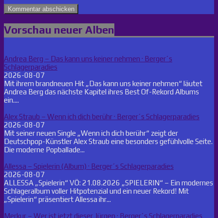
Vorschau neuer Alben
Andrea Berg – Das kann uns keiner nehmen · Berger´s
Schlagerparadies
2026-08-07
Mit ihrem brandneuen Hit „Das kann uns keiner nehmen“ läutet
Andrea Berg das nächste Kapitel ihres Best Of-Rekord Albums
ein....
Alex Straub – Wenn ich dich berühr · Berger´s Schlagerparadies
2026-08-07
Mit seiner neuen Single „Wenn ich dich berühr“ zeigt der
Deutschpop-Künstler Alex Straub eine besonders gefühlvolle Seite.
Die moderne Popballade...
Allessa – Spielerin (Album) · Berger´s Schlagerparadies
2026-08-07
ALLESSA „Spielerin“ VÖ: 21.08.2026 „SPIELERIN“ – Ein modernes
Schlageralbum voller Hitpotenzial und ein neuer Rekord! Mit
„Spielerin“ präsentiert Allessa ihr...
Merkur – Wer ist jetzt dieser Jürgen · Berger´s Schlagerparadies