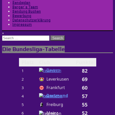
Sendeplan
Berger´s Team
Sendung Buchen
Bewerbung
Datenschutzerklärung
Impressum
×
Search
for:
Die Bundesliga-Tabelle
Platz
Club
Punkte
Bayern
82
1
69
Leverkusen
2
60
Frankfurt
3
Dortmund
57
4
55
Freiburg
5
52
Mainz
6