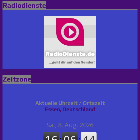
Radiodienste
Zeitzone
Aktuelle Uhrzeit / Ortszeit
Essen, Deutschland