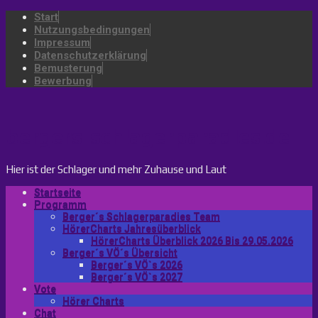
Start
Nutzungsbedingungen
Impressum
Datenschutzerklärung
Bemusterung
Bewerbung
bergers-schlagerparadies.de
Hier ist der Schlager und mehr Zuhause und Laut
Startseite
Programm
Berger´s Schlagerparadies Team
HörerCharts Jahresüberblick
HörerCharts Überblick 2026 Bis 29.05.2026
Berger´s VÖ´s Übersicht
Berger´s VÖ`s 2026
Berger´s VÖ`s 2027
Vote
Hörer Charts
Chat