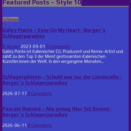
Featured Posts – Style 10
Posted
Schlager
in
Gabry Ponte – Easy On My Heart · Berger´s
Schlagerparadies
B. Berger
2023-09-01
0 Comments
Gabry Ponte ist italienischer DJ, Produzent und Remix-Artist und
zählt zu den Top 3 der Meist gestreamten italienischen
Künstler:innen der Welt. In den vergangene Monaten...
Schlagerpiloten – Schuld war nur der Limoncello ·
Berger´s Schlagerparadies
2026-07-17
0 Comments
Pascale Rommé – Nie genug (Nur So! Remix) ·
Berger´s Schlagerparadies
2026-06-11
0 Comments