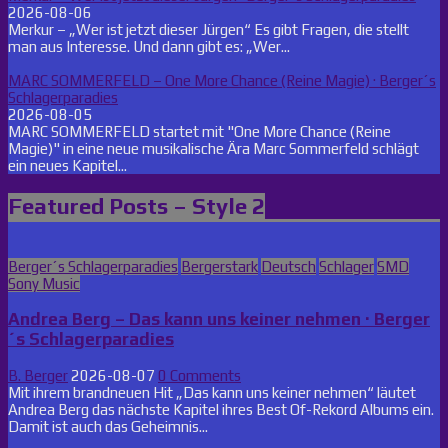
2026-08-06
Merkur – „Wer ist jetzt dieser Jürgen“ Es gibt Fragen, die stellt
man aus Interesse. Und dann gibt es: „Wer...
MARC SOMMERFELD – One More Chance (Reine Magie) · Berger´s
Schlagerparadies
2026-08-05
MARC SOMMERFELD startet mit "One More Chance (Reine
Magie)" in eine neue musikalische Ära Marc Sommerfeld schlägt
ein neues Kapitel...
Featured Posts – Style 2
Posted
Berger´s Schlagerparadies
Bergerstark
Deutsch
Schlager
SMD
in
Sony Music
Andrea Berg – Das kann uns keiner nehmen · Berger
´s Schlagerparadies
B. Berger
2026-08-07
0 Comments
Mit ihrem brandneuen Hit „Das kann uns keiner nehmen“ läutet
Andrea Berg das nächste Kapitel ihres Best Of-Rekord Albums ein.
Damit ist auch das Geheimnis...