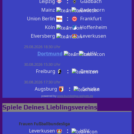
:
Leipzig
Gladbach
:
Mainz
Paderborn
:
Union Berlin
Frankfurt
:
Köln
Hoffenheim
:
Elversberg
Leverkusen
29.08.2026 18:30 Uhr
:
Dortmund
HSV
30.08.2026 15:30 Uhr
:
Freiburg
Bremen
30.08.2026 17:30 Uhr
:
Augsburg
Schalke
powered by
www.bundesliga-widgets.de
Spiele Deines Lieblingsvereins
Frauen Fußballbundesliga
:
Leverkusen
HSV