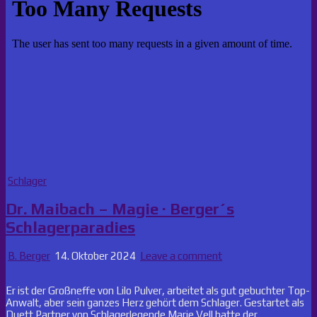
Posted
Schlager
in
Dr. Maibach – Magie · Berger´s
Schlagerparadies
B. Berger
14. Oktober 2024
Leave a comment
Er ist der Großneffe von Lilo Pulver, arbeitet als gut gebuchter Top-
Anwalt, aber sein ganzes Herz gehört dem Schlager. Gestartet als
Duett Partner von Schlagerlegende Marie Vell hatte der