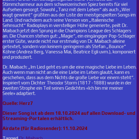
Stimmcharmeur aus dem schweizerischen Spiez bereits für viel
Aufsehen gesorgt. Sowohl „Tanz mit dem Leben“ als auch „Wer
wagt gewinnt“ grüßten aus der Liste der meistgespielten Songs im
Land. Und nachdem auch seine Version von „Italienische
Sehnsucht“ Radioplays in vierstelliger Höhe generierte, peilt Dr.
Maibach jetzt den Sprung in die Champions League des Schlagers
an. Die Chancen stehen gut: „Magie“, ein eingängiger Pop-Schlager
erster Güte, wurde nicht nur erstmalig von Dr. Maibach alleine
getextet, sondern von keinem geringeren als Stefan „Bounce“
Köhne (Andrea Berg, Vanessa Mai, Beatrice Egli uvm.), komponiert
und produziert.
Dr. Maibach: „Im Lied geht es um die eine magische Liebe im Leben.
Auch wenn man nicht an die eine Liebe im Leben glaubt, kann es
geschehen, dass aus dem Nichts die große Liebe vor einem steht“.
Inspiriert vom Dichter Theodor Storm (1817 -1888) wurde in der
zweiten Strophe ein Teil seines Gedichtes «Ich bin mir meiner
Seele» adaptiert.
Quelle: Herz7
Dieser Song ist ab dem 18.10.2024 auf allen Download- und
Streaming-Portalen erhältlich.
Airdate (für Radiosender): 11.10.2024
Tagged
Dr. Maibach