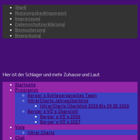
Start
Nutzungsbedingungen
Impressum
Datenschutzerklärung
Bemusterung
Bewerbung
bergers-schlagerparadies.de
Hier ist der Schlager und mehr Zuhause und Laut
Startseite
Programm
Berger´s Schlagerparadies Team
HörerCharts Jahresüberblick
HörerCharts Überblick 2026 Bis 29.05.2026
Berger´s VÖ´s Übersicht
Berger´s VÖ`s 2026
Berger´s VÖ`s 2027
Vote
Hörer Charts
Chat