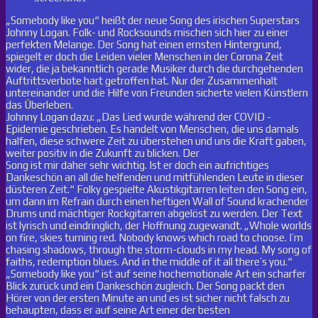
„Somebody like you“ heißt der neue Song des irischen Superstars
Johnny Logan. Folk- und Rocksounds mischen sich hier zu einer
perfekten Melange. Der Song hat einen ernsten Hintergrund,
spiegelt er doch die Leiden vieler Menschen in der Corona Zeit
wider, die ja bekanntlich gerade Musiker durch die durchgehenden
Auftrittsverbote hart getroffen hat. Nur der Zusammenhalt
untereinander und die Hilfe von Freunden sicherte vielen Künstlern
das Überleben.
Johnny Logan dazu: „Das Lied wurde während der COVID -
Epidemie geschrieben. Es handelt von Menschen, die uns damals
halfen, diese schwere Zeit zu überstehen und uns die Kraft gaben,
weiter positiv in die Zukunft zu blicken. Der
Song ist mir daher sehr wichtig. Ist er doch ein aufrichtiges
Dankeschön an all die helfenden und mitfühlenden Leute in dieser
düsteren Zeit.“ Folky gespielte Akustikgitarren leiten den Song ein,
um dann im Refrain durch einen heftigen Wall of Sound krachender
Drums und mächtiger Rockgitarren abgelöst zu werden. Der Text
ist lyrisch und eindringlich, der Hoffnung zugewandt. „Whole worlds
on fire, skies turning red. Nobody knows which road to choose. I’m
chasing shadows, through the storm-clouds in my head. My song of
faiths, redemption blues. And in the middle of it all there’s you.“
„Somebody like you“ ist auf seine hochemotionale Art ein scharfer
Blick zurück und ein Dankeschön zugleich. Der Song packt den
Hörer von der ersten Minute an und es ist sicher nicht falsch zu
behaupten, dass er auf seine Art einer der besten