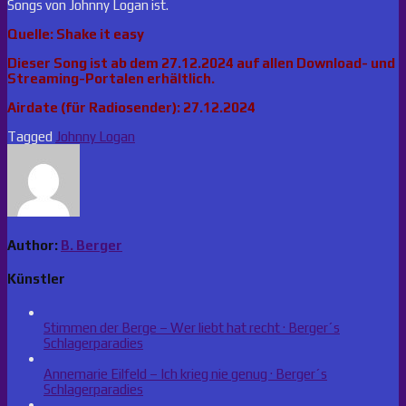
Songs von Johnny Logan ist.
Quelle: Shake it easy
Dieser Song ist ab dem 27.12.2024 auf allen Download- und
Streaming-Portalen erhältlich.
Airdate (für Radiosender): 27.12.2024
Tagged
Johnny Logan
Author:
B. Berger
Künstler
Stimmen der Berge – Wer liebt hat recht · Berger´s
Schlagerparadies
Annemarie Eilfeld – Ich krieg nie genug · Berger´s
Schlagerparadies