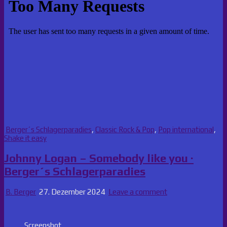
Posted
Berger´s Schlagerparadies
,
Classic Rock & Pop
,
Pop international
,
in
Shake it easy
Johnny Logan – Somebody like you ·
Berger´s Schlagerparadies
B. Berger
27. Dezember 2024
Leave a comment
Screenshot