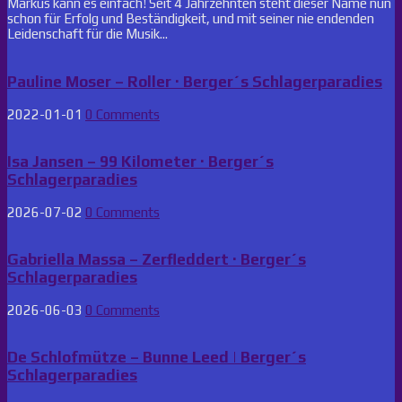
Markus kann es einfach! Seit 4 Jahrzehnten steht dieser Name nun
schon für Erfolg und Beständigkeit, und mit seiner nie endenden
Leidenschaft für die Musik...
Pauline Moser – Roller · Berger´s Schlagerparadies
2022-01-01
0 Comments
Isa Jansen – 99 Kilometer · Berger´s
Schlagerparadies
2026-07-02
0 Comments
Gabriella Massa – Zerfleddert · Berger´s
Schlagerparadies
2026-06-03
0 Comments
De Schlofmütze – Bunne Leed | Berger´s
Schlagerparadies