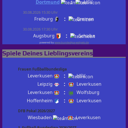
:
Dortmund
HSV
30.08.2026 15:30 Uhr
:
Freiburg
Bremen
30.08.2026 17:30 Uhr
:
Augsburg
Schalke
powered by
www.bundesliga-widgets.de
Spiele Deines Lieblingsvereins
Frauen Fußballbundesliga
:
Leverkusen
HSV
:
Leipzig
Leverkusen
:
Leverkusen
Wolfsburg
:
Hoffenheim
Leverkusen
DFB Pokal 2026/2027
:
Wiesbaden
Leverkusen
1. Fußball-Bundesliga 2026/2027