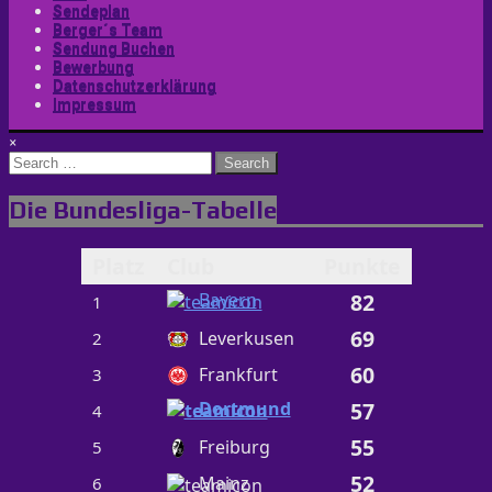
Sendeplan
Berger´s Team
Sendung Buchen
Bewerbung
Datenschutzerklärung
Impressum
×
Search
for:
Die Bundesliga-Tabelle
Platz
Club
Punkte
Bayern
82
1
69
Leverkusen
2
60
Frankfurt
3
Dortmund
57
4
55
Freiburg
5
52
Mainz
6