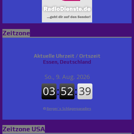
Zeitzone
Aktuelle Uhrzeit / Ortszeit
Essen, Deutschland
©
Berger´s Schlagerparadies
Zeitzone USA