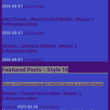
2026-08-07
0 Comments
Alex Straub – Wenn ich dich berühr · Berger´s
Schlagerparadies
2026-08-07
0 Comments
Allessa – Spielerin (Album) · Berger´s
Schlagerparadies
2026-08-07
0 Comments
Featured Posts – Style 10
Posted
Berger´s Schlagerparadies
KLONDIKE Records & Songs
Schlager
in
Markus – Einmal noch Lieben · Berger´s
Schlagerparadies
B. Berger
2025-02-26
0 Comments