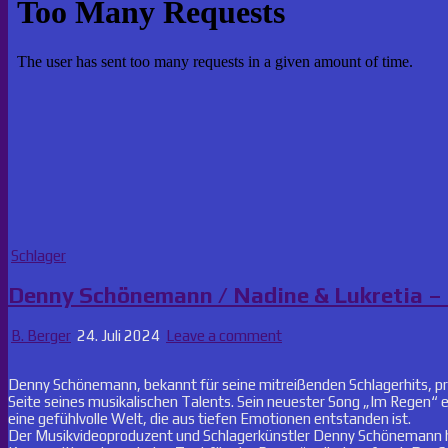
Posted
Schlager
in
Denny Schönemann / Nadine & Lukretia – 
B. Berger
24. Juli 2024
Leave a comment
Denny Schönemann, bekannt für seine mitreißenden Schlagerhits, pr
Seite seines musikalischen Talents. Sein neuester Song „Im Regen“ e
eine gefühlvolle Welt, die aus tiefen Emotionen entstanden ist.
Der Musikvideoproduzent und Schlagerkünstler Denny Schönemann h