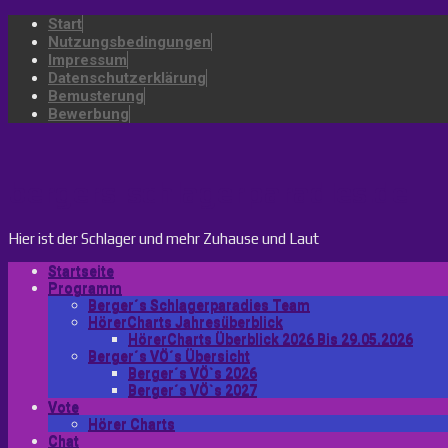
Start
Nutzungsbedingungen
Impressum
Datenschutzerklärung
Bemusterung
Bewerbung
bergers-schlagerparadies.de
Hier ist der Schlager und mehr Zuhause und Laut
Startseite
Programm
Berger´s Schlagerparadies Team
HörerCharts Jahresüberblick
HörerCharts Überblick 2026 Bis 29.05.2026
Berger´s VÖ´s Übersicht
Berger´s VÖ`s 2026
Berger´s VÖ`s 2027
Vote
Hörer Charts
Chat