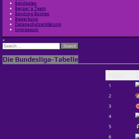
Sendeplan
Berger´s Team
Sendung Buchen
Bewerbung
Datenschutzerklärung
Impressum
×
Search
for:
Die Bundesliga-Tabelle
Platz
C
1
2
3
4
5
6