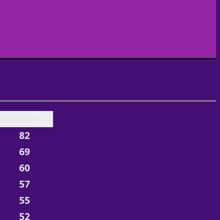
Punkte
82
69
60
57
55
52