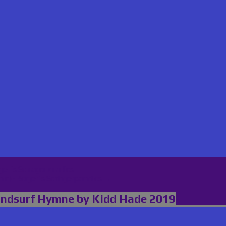
er´s Schlagerparadies
in) · Berger´s Schlagerparadies →
indsurf Hymne by Kidd Hade 2019