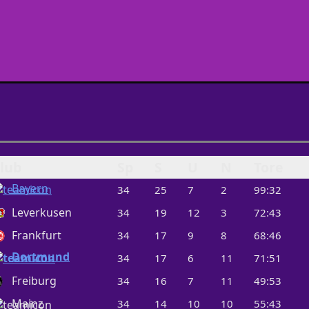
lub
Sp
S
U
N
Tore
Bayern
34
25
7
2
99:32
Leverkusen
34
19
12
3
72:43
Frankfurt
34
17
9
8
68:46
Dortmund
34
17
6
11
71:51
Freiburg
34
16
7
11
49:53
Mainz
34
14
10
10
55:43