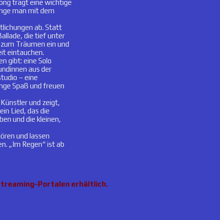
ong trägt eine wichtige
lange man mit dem
lichungen ab. Statt
llade, die tief unter
n zum Träumen ein und
it eintauchen.
 gibt: eine Solo
undinnen aus der
tudio – eine
enge Spaß und freuen
Künstler und zeigt,
ein Lied, das die
en und die kleinen,
hören und lassen
n. „Im Regen“ ist ab
Streaming-Portalen erhältlich.