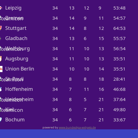
Leipzig
34
13
12
9
53:48
Bremen
34
14
9
11
54:57
Stuttgart
34
14
8
12
64:53
Gladbach
34
13
6
15
55:57
Wolfsburg
34
11
10
13
56:54
Augsburg
34
11
10
13
35:51
Union Berlin
34
10
10
14
35:51
St. Pauli
34
8
8
18
28:41
Hoffenheim
34
7
11
16
46:68
Heidenheim
34
8
5
21
37:64
Kiel
34
6
7
21
49:80
Bochum
34
6
7
21
33:67
powered by
www.bundesliga-widgets.de