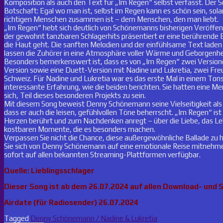
Komposition als auch den Text für „Im Regen“ selbst verfasst. Der S
Botschaft: Egal wo man ist, selbst im Regen kann es schön sein, so
richtigen Menschen zusammen ist – dem Menschen, den man liebt.
„Im Regen“ hebt sich deutlich von Schönemanns bisherigen Veröffent
der gewohnt tanzbaren Schlagerhits präsentiert er eine berührende Ba
die Haut geht. Die sanften Melodien und der einfühlsame Text lade
lassen die Zuhörer in eine Atmosphäre voller Wärme und Geborgenhe
Besonders bemerkenswert ist, dass es von „Im Regen“ zwei Versionen
Version sowie eine Duett-Version mit Nadine und Lukretia, zwei Fre
Schweiz. Für Nadine und Lukretia war es das erste Mal in einem Tons
interessante Erfahrung, wie die beiden berichten. Sie hatten eine M
sich, Teil dieses besonderen Projekts zu sein.
Mit diesem Song beweist Denny Schönemann seine Vielseitigkeit als 
dass er auch die leisen, gefühlvollen Töne beherrscht. „Im Regen“ ist 
Herzen berührt und zum Nachdenken anregt – über die Liebe, das Leb
kostbaren Momente, die es besonders machen.
Verpassen Sie nicht die Chance, diese außergewöhnliche Ballade zu 
Sie sich von Denny Schönemann auf eine emotionale Reise mitnehme
sofort auf allen bekannten Streaming-Plattformen verfügbar.
Quelle: Lieblingsschlager
Dieser Song ist ab dem 26.07.2024 auf allen Download- und 
Airdate (für Radiosender) 26.07.2024
Tagged
Denny Schönemann / Nadine & Lukretia