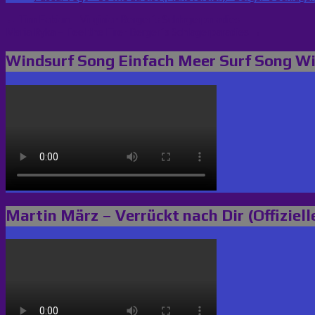
Beitragsnavigation
← Tim Fabian – Virginia · Berger´s Schlagerparadies
Maria Ryka – Feel the Fire · Berger´s Schlagerparadies →
Windsurf Song Einfach Meer Surf Song W
Martin März – Verrückt nach Dir (Offiziell