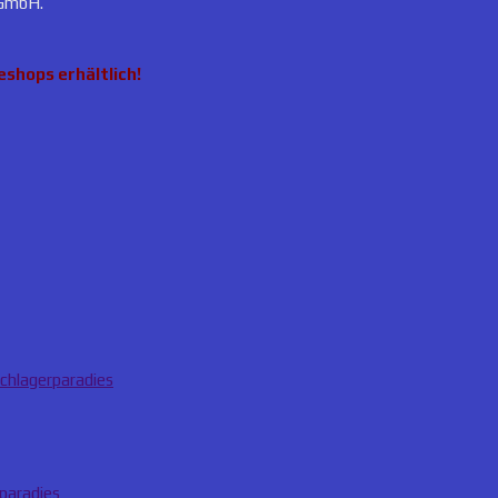
 GmbH.
eshops erhältlich!
Schlagerparadies
rparadies