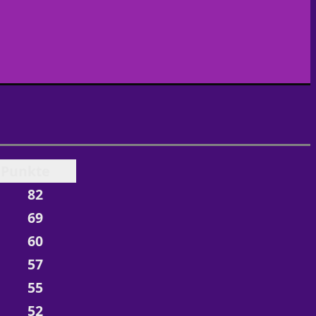
Punkte
82
69
60
57
55
52