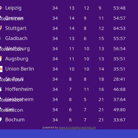
Leipzig
34
13
12
9
53:48
Bremen
34
14
9
11
54:57
Stuttgart
34
14
8
12
64:53
Gladbach
34
13
6
15
55:57
Wolfsburg
34
11
10
13
56:54
Augsburg
34
11
10
13
35:51
Union Berlin
34
10
10
14
35:51
St. Pauli
34
8
8
18
28:41
Hoffenheim
34
7
11
16
46:68
Heidenheim
34
8
5
21
37:64
Kiel
34
6
7
21
49:80
Bochum
34
6
7
21
33:67
powered by
www.bundesliga-widgets.de