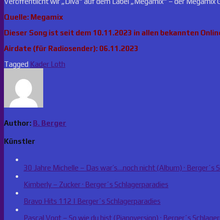
Veröffentlicht wir „Diva“ auf dem Label „Megamix“ – der Megamix
Quelle: Megamix
Dieser Song ist seit dem 10.11.2023 in allen bekannten Onlin
Airdate (für Radiosender): 06.11.2023
Tagged
Kader Loth
Author:
B. Berger
Künstler
30 Jahre Michelle – Das war’s…noch nicht (Album) · Berger´s 
Kimberly – Zucker · Berger´s Schlagerparadies
Bravo Hits 112 | Berger´s Schlagerparadies
Pascal Vogt – So wie du bist (Pianoversion) · Berger´s Schlage