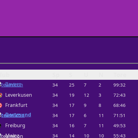
lub
Sp
S
U
N
Tore
Bayern
34
25
7
2
99:32
Leverkusen
34
19
12
3
72:43
Frankfurt
34
17
9
8
68:46
Dortmund
34
17
6
11
71:51
Freiburg
34
16
7
11
49:53
Mainz
34
14
10
10
55:43