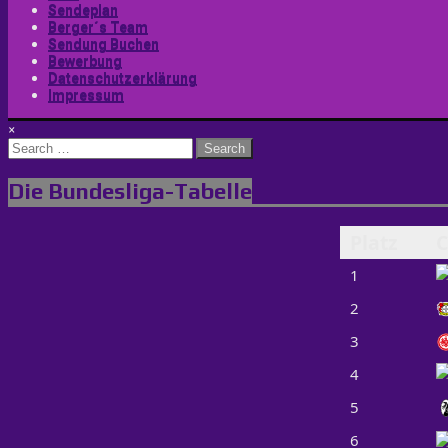
Sendeplan
Berger´s Team
Sendung Buchen
Bewerbung
Datenschutzerklärung
Impressum
×
Search
for:
Die Bundesliga-Tabelle
Platz
C
1
2
3
4
5
6