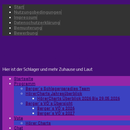
Start
Nutzungsbedingungen
Impressum
Datenschutzerklärung
Bemusterung
Bewerbung
bergers-schlagerparadies.de
Hier ist der Schlager und mehr Zuhause und Laut
Startseite
Programm
Berger´s Schlagerparadies Team
HörerCharts Jahresüberblick
HörerCharts Überblick 2026 Bis 29.05.2026
Berger´s VÖ´s Übersicht
Berger´s VÖ`s 2026
Berger´s VÖ`s 2027
Vote
Hörer Charts
Chat