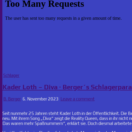
Posted
Schlager
in
Kader Loth – Diva · Berger´s Schlagerpar
B. Berger
6. November 2023
Leave a comment
Seit nunmehr 25 Jahren steht Kader Loth in der Öffentlichkeit. Die B
neu. Mit ihrem Song „Diva“ zeigt die Reality Queen, dass in ihr nich
Das waren mehr Spaßnummern“, erklärt sie. Doch diesmal arbeitete 