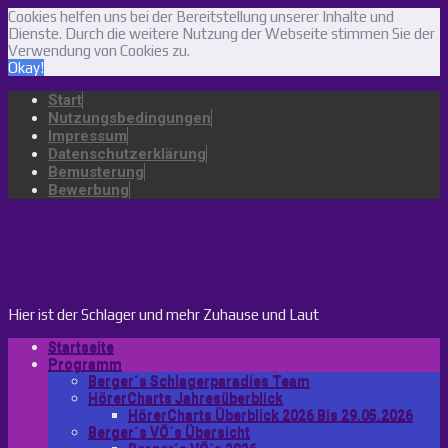
Cookies helfen uns bei der Bereitstellung unserer Inhalte und
Dienste. Durch die weitere Nutzung der Webseite stimmen Sie der
Verwendung von Cookies zu.
Okay!
Start
Nutzungsbedingungen
Impressum
Datenschutzerklärung
Bemusterung
Bewerbung
bergers-schlagerparadies.de
Hier ist der Schlager und mehr Zuhause und Laut
Startseite
Programm
Berger´s Schlagerparadies Team
HörerCharts Jahresüberblick
HörerCharts Überblick 2026 Bis 29.05.2026
Berger´s VÖ´s Übersicht