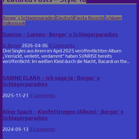
Posted
Berger´s Schlagerparadies
Deutsch
Fiesta Records
Schlager
in
Volksmusik
Sunrise – Loreen · Berger´s Schlagerparadies
B. Berger
2026-04-06
0 Comments
Drei Singles aus ihrem im April 2025 veröffentlichten Album
„Verrückt, verliebt, verdammt“ haben SUNRISE bereits
veröffentlicht: Im weißen Kleid durch die Nacht, Bacardi on the...
SABINE ELARA – Ich sage ja · Berger´s
Schlagerparadies
2025-11-21
0 Comments
Aline Spach – Konfettiregen (Album) · Berger´s
Schlagerparadies
2024-09-13
0 Comments