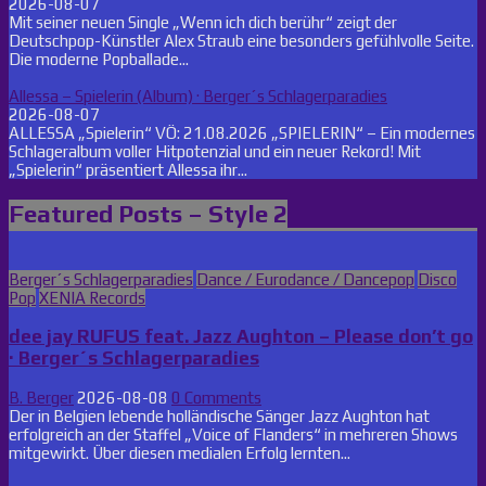
2026-08-07
Mit seiner neuen Single „Wenn ich dich berühr“ zeigt der
Deutschpop-Künstler Alex Straub eine besonders gefühlvolle Seite.
Die moderne Popballade...
Allessa – Spielerin (Album) · Berger´s Schlagerparadies
2026-08-07
ALLESSA „Spielerin“ VÖ: 21.08.2026 „SPIELERIN“ – Ein modernes
Schlageralbum voller Hitpotenzial und ein neuer Rekord! Mit
„Spielerin“ präsentiert Allessa ihr...
Featured Posts – Style 2
Posted
Berger´s Schlagerparadies
Dance / Eurodance / Dancepop
Disco
in
Pop
XENIA Records
dee jay RUFUS feat. Jazz Aughton – Please don’t go
· Berger´s Schlagerparadies
B. Berger
2026-08-08
0 Comments
Der in Belgien lebende holländische Sänger Jazz Aughton hat
erfolgreich an der Staffel „Voice of Flanders“ in mehreren Shows
mitgewirkt. Über diesen medialen Erfolg lernten...