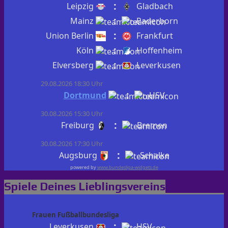
:
Leipzig
Gladbach
:
Mainz
Paderborn
:
Union Berlin
Frankfurt
:
Köln
Hoffenheim
:
Elversberg
Leverkusen
29.08.2026 18:30 Uhr
:
Dortmund
HSV
30.08.2026 15:30 Uhr
:
Freiburg
Bremen
30.08.2026 17:30 Uhr
:
Augsburg
Schalke
powered by
www.bundesliga-widgets.de
Spiele Deines Lieblingsvereins
Frauen Fußballbundesliga
:
Leverkusen
HSV