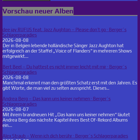
Vorschau neuer Alben
dee jay RUFUS feat. Jazz Aughton – Please don’t go · Berger´s
Schlagerparadies
2026-08-08
Der in Belgien lebende holländische Sänger Jazz Aughton hat
erfolgreich an der Staffel „Voice of Flanders“ in mehreren Shows
mitgewirkt....
Bert Beel – Du hattest es nicht immer leicht mit mir · Berger´s
Schlagerparadies
2026-08-08
Manchmal erkennt man den größten Schatz erst mit den Jahren. Es
gibt Worte, die man viel zu selten ausspricht. Dieses...
Andrea Berg – Das kann uns keiner nehmen · Berger´s
Schlagerparadies
2026-08-07
Mit ihrem brandneuen Hit „Das kann uns keiner nehmen“ läutet
Andrea Berg das nächste Kapitel ihres Best Of-Rekord Albums
ein....
Alex Straub – Wenn ich dich berühr · Berger´s Schlagerparadies