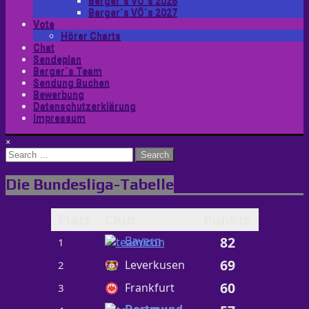
Berger´s VÖ`s 2026
Berger´s VÖ`s 2027
Vote
Hörer Charts
Chat
Sendeplan
Berger´s Team
Sendung Buchen
Bewerbung
Datenschutzerklärung
Impressum
×
Search
for:
Die Bundesliga-Tabelle
Platz
Club
Punkte
Bayern
82
1
69
Leverkusen
2
60
Frankfurt
3
Dortmund