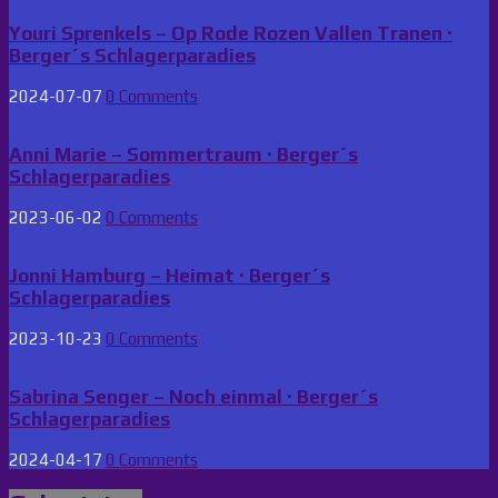
liebe
Rom
Youri Sprenkels – Op Rode Rozen Vallen Tranen ·
·
Berger´s Schlagerparadies
Berger
´s
2024-07-07
0 Comments
Schlagerparadies
Anni Marie – Sommertraum · Berger´s
Schlagerparadies
2023-06-02
0 Comments
Jonni Hamburg – Heimat · Berger´s
Schlagerparadies
2023-10-23
0 Comments
Sabrina Senger – Noch einmal · Berger´s
Schlagerparadies
2024-04-17
0 Comments