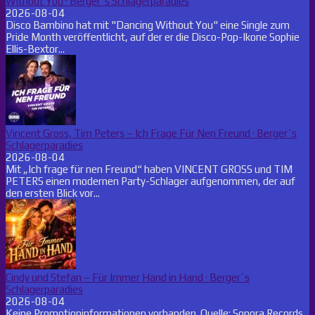
Without You · Berger´s Schlagerparadies
2026-08-04
Disco Bambino hat mit "Dancing Without You" eine Single zum
Pride Month veröffentlicht, auf der er die Disco-Pop-Ikone Sophie
Ellis-Bextor...
Vincent Gross, Tim Peters – Ich Frage Für Nen Freund · Berger´s
Schlagerparadies
2026-08-04
Mit „Ich frage für nen Freund“ haben VINCENT GROSS und TIM
PETERS einen modernen Party-Schlager aufgenommen, der auf
den ersten Blick vor...
Cindy und Stefan – Für Immer Hand in Hand · Berger´s
Schlagerparadies
2026-08-04
Keine Promotioninformationen vorhanden. Quelle: Sonora Records