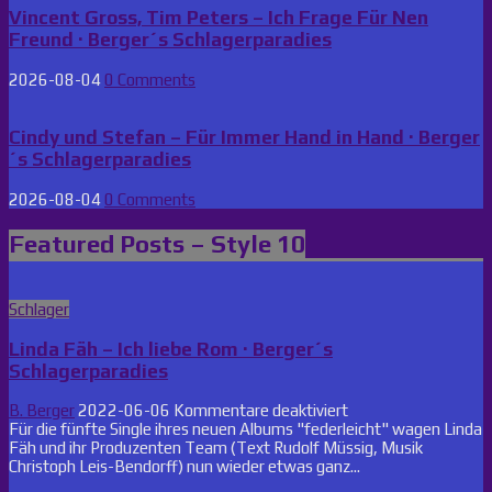
Vincent Gross, Tim Peters – Ich Frage Für Nen
Freund · Berger´s Schlagerparadies
2026-08-04
0 Comments
Cindy und Stefan – Für Immer Hand in Hand · Berger
´s Schlagerparadies
2026-08-04
0 Comments
Featured Posts – Style 10
Posted
Schlager
in
Linda Fäh – Ich liebe Rom · Berger´s
Schlagerparadies
für
B. Berger
2022-06-06
Kommentare deaktiviert
Linda
Für die fünfte Single ihres neuen Albums "federleicht" wagen Linda
Fäh
Fäh und ihr Produzenten Team (Text Rudolf Müssig, Musik
–
Christoph Leis-Bendorff) nun wieder etwas ganz...
Ich