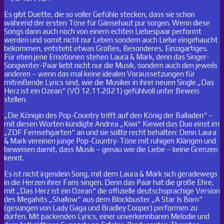
Es gibt Duette, die so voller Gefühle stecken, dass sie schon
während der ersten Töne für Gänsehaut pur sorgen. Wenn diese
Songs dann auch noch von einem echten Liebespaar performt
werden und somit nicht nur Leben sondern auch Liebe eingehaucht
bekommen, entsteht etwas Großes, Besonderes, Einzigartiges.
Für eben jene Emotionen stehen Laura & Mark, denn das Singer-
Songwriter-Paar liebt nicht nur die Musik, sondern auch den jeweils
anderen – wenn das mal keine idealen Voraussetzungen für
mitreißende Lyrics sind, wie die Musiker in ihrer neuen Single „Das
Herz ist ein Ozean“ (VÖ 12.11.2021) gefühlvoll unter Beweis
stellen.
„Die Königin des Pop-Country trifft auf den König der Balladen“ –
mit diesen Worten kündigte Andrea „Kiwi“ Kiewel das Duo einst im
„ZDF Fernsehgarten“ an und sie sollte recht behalten: Denn Laura
& Mark vereinen junge Pop-Country-Töne mit ruhigen Klängen und
beweisen damit, dass Musik – genau wie die Liebe – keine Grenzen
kennt.
Es ist nicht irgendein Song, mit dem Laura & Mark sich geradewegs
in die Herzen ihrer Fans singen. Denn das Paar hat die große Ehre,
mit „Das Herz ist ein Ozean“ die offizielle deutschsprachige Version
des Megahits „Shallow“ aus dem Blockbuster „A Star Is Born“
(gesungen von Lady Gaga und Bradley Cooper) performen zu
dürfen. Mit packenden Lyrics, einer unverkennbaren Melodie und