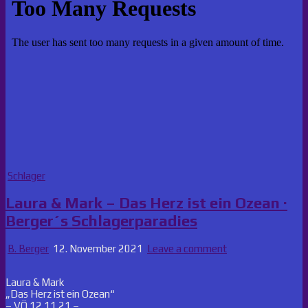
Posted
Schlager
in
Laura & Mark – Das Herz ist ein Ozean ·
Berger´s Schlagerparadies
B. Berger
12. November 2021
Leave a comment
Laura & Mark
„Das Herz ist ein Ozean“
– VÖ 12.11.21 –