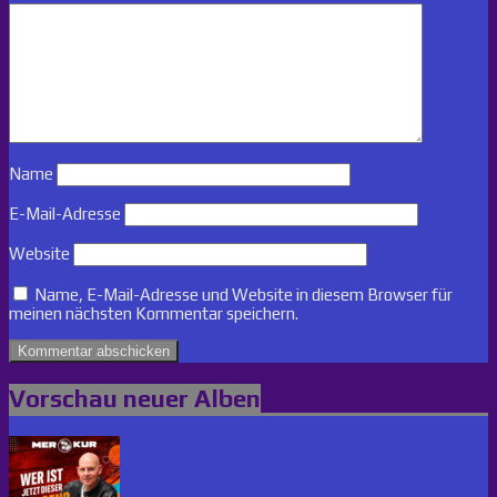
Name
E-Mail-Adresse
Website
Name, E-Mail-Adresse und Website in diesem Browser für
meinen nächsten Kommentar speichern.
Vorschau neuer Alben