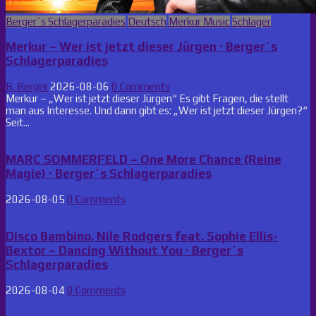
Posted
Berger´s Schlagerparadies
Deutsch
Merkur Music
Schlager
in
Merkur – Wer ist jetzt dieser Jürgen · Berger´s
Schlagerparadies
B. Berger
2026-08-06
0 Comments
Merkur – „Wer ist jetzt dieser Jürgen“ Es gibt Fragen, die stellt
man aus Interesse. Und dann gibt es: „Wer ist jetzt dieser Jürgen?“
Seit...
MARC SOMMERFELD – One More Chance (Reine
Magie) · Berger´s Schlagerparadies
2026-08-05
0 Comments
Disco Bambino, Nile Rodgers feat. Sophie Ellis-
Bextor – Dancing Without You · Berger´s
Schlagerparadies
2026-08-04
0 Comments