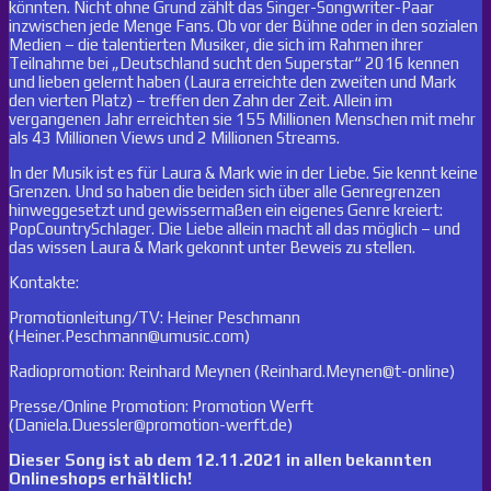
könnten. Nicht ohne Grund zählt das Singer-Songwriter-Paar
inzwischen jede Menge Fans. Ob vor der Bühne oder in den sozialen
Medien – die talentierten Musiker, die sich im Rahmen ihrer
Teilnahme bei „Deutschland sucht den Superstar“ 2016 kennen
und lieben gelernt haben (Laura erreichte den zweiten und Mark
den vierten Platz) – treffen den Zahn der Zeit. Allein im
vergangenen Jahr erreichten sie 155 Millionen Menschen mit mehr
als 43 Millionen Views und 2 Millionen Streams.
In der Musik ist es für Laura & Mark wie in der Liebe. Sie kennt keine
Grenzen. Und so haben die beiden sich über alle Genregrenzen
hinweggesetzt und gewissermaßen ein eigenes Genre kreiert:
PopCountrySchlager. Die Liebe allein macht all das möglich – und
das wissen Laura & Mark gekonnt unter Beweis zu stellen.
Kontakte:
Promotionleitung/TV: Heiner Peschmann
(Heiner.Peschmann@umusic.com)
Radiopromotion: Reinhard Meynen (Reinhard.Meynen@t-online)
Presse/Online Promotion: Promotion Werft
(Daniela.Duessler@promotion-werft.de)
Dieser Song ist ab dem 12.11.2021 in allen bekannten
Onlineshops erhältlich!