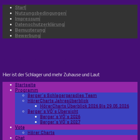
Start
Nutzungsbedingungen
Impressum
Datenschutzerklärung
Bemusterung
Bewerbung
bergers-schlagerparadies.de
Hier ist der Schlager und mehr Zuhause und Laut
Startseite
Programm
Berger´s Schlagerparadies Team
HörerCharts Jahresüberblick
HörerCharts Überblick 2026 Bis 29.05.2026
Berger´s VÖ´s Übersicht
Berger´s VÖ`s 2026
Berger´s VÖ`s 2027
Vote
Hörer Charts
Chat