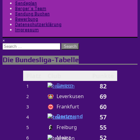
Sendeplan
Berger´s Team
Sendung Buchen
Bewerbung
Datenschutzerklärung
Impressum
×
Search
for:
Die Bundesliga-Tabelle
Platz
Club
Punkte
Bayern
82
1
69
Leverkusen
2
60
Frankfurt
3
Dortmund
57
4
55
Freiburg
5
52
Mainz
6