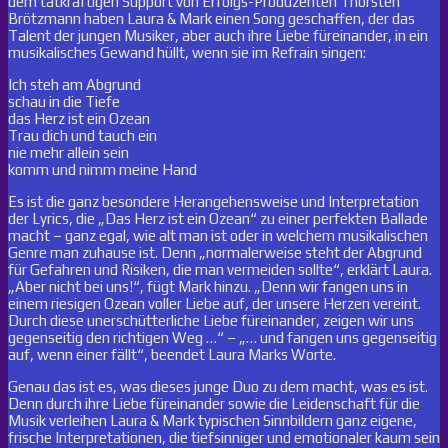
dem tatkräftigen Support von Erfolgs-Produzenten Thorsten
Brötzmann haben Laura & Mark einen Song geschaffen, der das
Talent der jungen Musiker, aber auch ihre Liebe füreinander, in ein
musikalisches Gewand hüllt, wenn sie im Refrain singen:
Ich steh am Abgrund
schau in die Tiefe
das Herz ist ein Ozean
Trau dich und tauch ein
nie mehr allein sein
komm und nimm meine Hand
Es ist die ganz besondere Herangehensweise und Interpretation
der Lyrics, die „Das Herz ist ein Ozean“ zu einer perfekten Ballade
macht – ganz egal, wie alt man ist oder in welchem musikalischen
Genre man zuhause ist. Denn „normalerweise steht der Abgrund
für Gefahren und Risiken, die man vermeiden sollte“, erklärt Laura.
„Aber nicht bei uns!“, fügt Mark hinzu. „Denn wir fangen uns in
einem riesigen Ozean voller Liebe auf, der unsere Herzen vereint.
Durch diese unerschütterliche Liebe füreinander, zeigen wir uns
gegenseitig den richtigen Weg …“ – „… und fangen uns gegenseitig
auf, wenn einer fällt“, beendet Laura Marks Worte.
Genau das ist es, was dieses junge Duo zu dem macht, was es ist.
Denn durch ihre Liebe füreinander sowie die Leidenschaft für die
Musik verleihen Laura & Mark typischen Sinnbildern ganz eigene,
frische Interpretationen, die tiefsinniger und emotionaler kaum sein