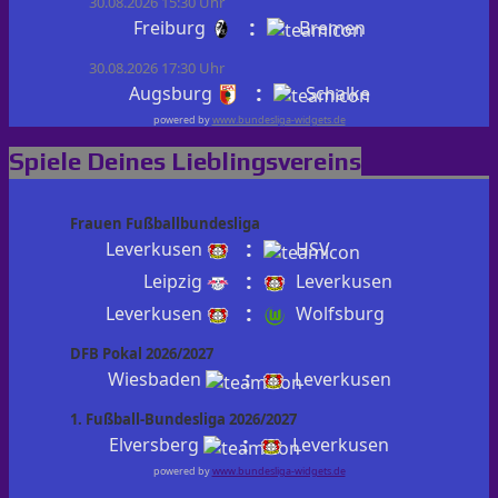
30.08.2026 15:30 Uhr
:
Freiburg
Bremen
30.08.2026 17:30 Uhr
:
Augsburg
Schalke
powered by
www.bundesliga-widgets.de
Spiele Deines Lieblingsvereins
Frauen Fußballbundesliga
:
Leverkusen
HSV
:
Leipzig
Leverkusen
:
Leverkusen
Wolfsburg
DFB Pokal 2026/2027
:
Wiesbaden
Leverkusen
1. Fußball-Bundesliga 2026/2027
:
Elversberg
Leverkusen
powered by
www.bundesliga-widgets.de