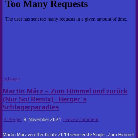
Posted
Schlager
in
Martin März – Zum Himmel und zurück
(Nur So! Remix) · Berger´s
Schlagerparadies
B. Berger
8. November 2021
Leave a comment
Martin März veröffentlichte 2019 seine erste Single „Zum Himmel