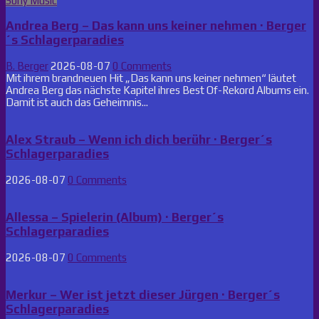
Sony Music
Andrea Berg – Das kann uns keiner nehmen · Berger
´s Schlagerparadies
B. Berger
2026-08-07
0 Comments
Mit ihrem brandneuen Hit „Das kann uns keiner nehmen“ läutet
Andrea Berg das nächste Kapitel ihres Best Of-Rekord Albums ein.
Damit ist auch das Geheimnis...
Alex Straub – Wenn ich dich berühr · Berger´s
Schlagerparadies
2026-08-07
0 Comments
Allessa – Spielerin (Album) · Berger´s
Schlagerparadies
2026-08-07
0 Comments
Merkur – Wer ist jetzt dieser Jürgen · Berger´s
Schlagerparadies