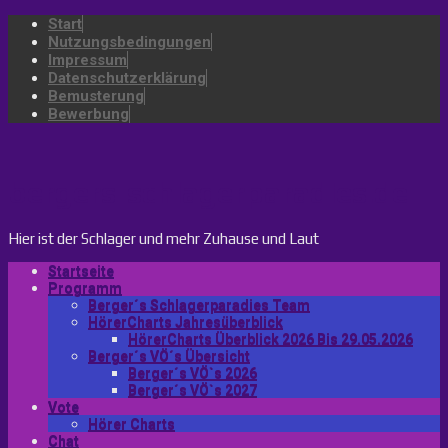
Start
Nutzungsbedingungen
Impressum
Datenschutzerklärung
Bemusterung
Bewerbung
bergers-schlagerparadies.de
Hier ist der Schlager und mehr Zuhause und Laut
Startseite
Programm
Berger´s Schlagerparadies Team
HörerCharts Jahresüberblick
HörerCharts Überblick 2026 Bis 29.05.2026
Berger´s VÖ´s Übersicht
Berger´s VÖ`s 2026
Berger´s VÖ`s 2027
Vote
Hörer Charts
Chat