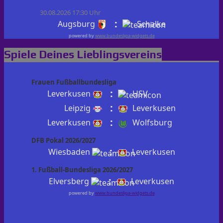
30.08.2026 17:30 Uhr
:
Augsburg
Schalke
powered by
www.bundesliga-widgets.de
Spiele Deines Lieblingsvereins
Frauen Fußballbundesliga
:
Leverkusen
HSV
:
Leipzig
Leverkusen
:
Leverkusen
Wolfsburg
DFB Pokal 2026/2027
:
Wiesbaden
Leverkusen
1. Fußball-Bundesliga 2026/2027
:
Elversberg
Leverkusen
powered by
www.bundesliga-widgets.de