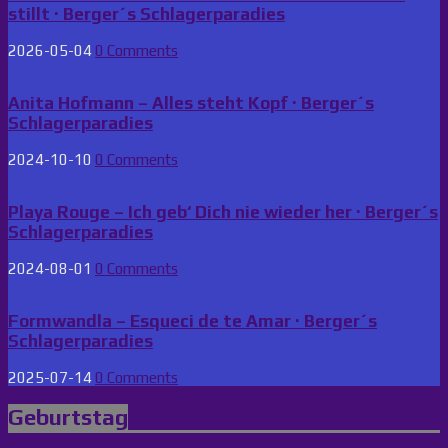
stillt · Berger´s Schlagerparadies
2026-05-04
0 Comments
Anita Hofmann – Alles steht Kopf · Berger´s
Schlagerparadies
2024-10-10
0 Comments
Playa Rouge – Ich geb‘ Dich nie wieder her · Berger´s
Schlagerparadies
2024-08-01
0 Comments
Formwandla – Esqueci de te Amar · Berger´s
Schlagerparadies
2025-07-14
0 Comments
Geburtstag