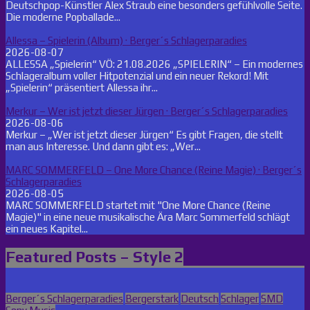
Deutschpop-Künstler Alex Straub eine besonders gefühlvolle Seite.
Die moderne Popballade...
Allessa – Spielerin (Album) · Berger´s Schlagerparadies
2026-08-07
ALLESSA „Spielerin“ VÖ: 21.08.2026 „SPIELERIN“ – Ein modernes
Schlageralbum voller Hitpotenzial und ein neuer Rekord! Mit
„Spielerin“ präsentiert Allessa ihr...
Merkur – Wer ist jetzt dieser Jürgen · Berger´s Schlagerparadies
2026-08-06
Merkur – „Wer ist jetzt dieser Jürgen“ Es gibt Fragen, die stellt
man aus Interesse. Und dann gibt es: „Wer...
MARC SOMMERFELD – One More Chance (Reine Magie) · Berger´s
Schlagerparadies
2026-08-05
MARC SOMMERFELD startet mit "One More Chance (Reine
Magie)" in eine neue musikalische Ära Marc Sommerfeld schlägt
ein neues Kapitel...
Featured Posts – Style 2
Posted
Berger´s Schlagerparadies
Bergerstark
Deutsch
Schlager
SMD
in