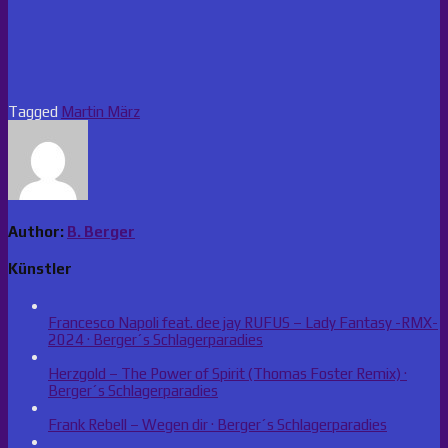
Tagged
Martin März
Author:
B. Berger
Künstler
Francesco Napoli feat. dee jay RUFUS – Lady Fantasy -RMX-
2024 · Berger´s Schlagerparadies
Herzgold – The Power of Spirit (Thomas Foster Remix) ·
Berger´s Schlagerparadies
Frank Rebell – Wegen dir · Berger´s Schlagerparadies