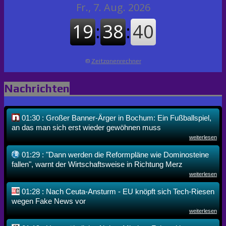
©
Zeitzonenrechner
Nachrichten
01:30 : Großer Banner-Ärger in Bochum: Ein Fußballspiel,
an das man sich erst wieder gewöhnen muss
weiterlesen
01:29 : "Dann werden die Reformpläne wie Dominosteine
fallen", warnt der Wirtschaftsweise in Richtung Merz
weiterlesen
01:28 : Nach Ceuta-Ansturm - EU knöpft sich Tech-Riesen
wegen Fake News vor
weiterlesen