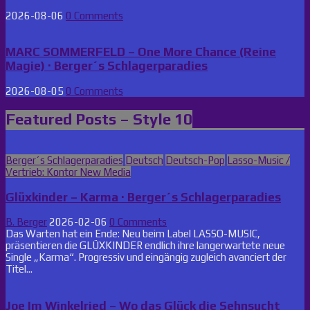
2026-08-06
0 Comments
MARC SOMMERFELD – One More Chance (Reine
Magie) · Berger´s Schlagerparadies
2026-08-05
0 Comments
Featured Posts – Style 10
Posted
Berger´s Schlagerparadies
Deutsch
Deutsch-Pop
Lasso-Music /
in
Vertrieb: Kontor New Media
Glüxkinder – Karma · Berger´s Schlagerparadies
B. Berger
2026-02-06
0 Comments
Das Warten hat ein Ende: Neu beim Label LASSO-MUSIC,
präsentieren die GLÜXKINDER endlich ihre langerwartete neue
Single „Karma“. Progressiv und eingängig zugleich avanciert der
Titel...
Joe Im Winkelried – Wo das Glück die Sehnsucht