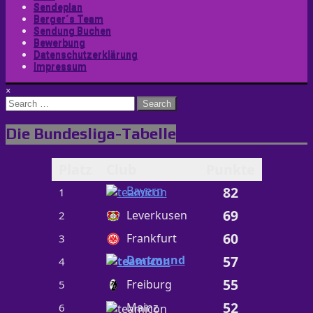
Sendeplan
Berger´s Team
Sendung Buchen
Bewerbung
Datenschutzerklärung
Impressum
×
Search
for:
Die Bundesliga-Tabelle
Platz
Club
Punkte
Bayern
82
1
69
Leverkusen
2
60
Frankfurt
3
Dortmund
57
4
55
Freiburg
5
52
Mainz
6