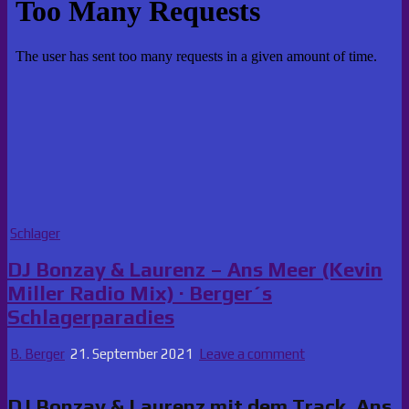
Posted
Schlager
in
DJ Bonzay & Laurenz – Ans Meer (Kevin
Miller Radio Mix) · Berger´s
Schlagerparadies
B. Berger
21. September 2021
Leave a comment
DJ Bonzay & Laurenz mit dem Track ‚Ans