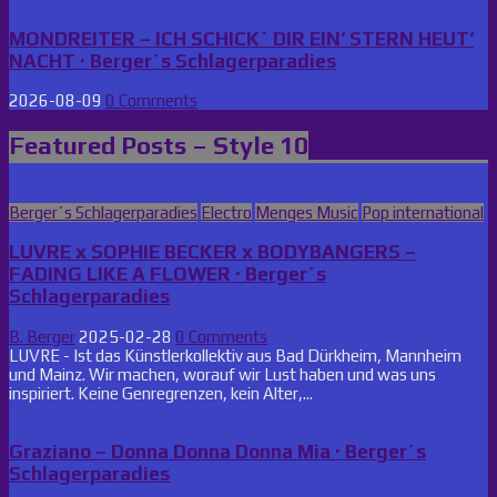
MONDREITER – ICH SCHICK` DIR EIN‘ STERN HEUT‘
NACHT · Berger´s Schlagerparadies
2026-08-09
0 Comments
Featured Posts – Style 10
Posted
Berger´s Schlagerparadies
Electro
Menges Music
Pop international
in
LUVRE x SOPHIE BECKER x BODYBANGERS –
FADING LIKE A FLOWER · Berger´s
Schlagerparadies
B. Berger
2025-02-28
0 Comments
LUVRE - Ist das Künstlerkollektiv aus Bad Dürkheim, Mannheim
und Mainz. Wir machen, worauf wir Lust haben und was uns
inspiriert. Keine Genregrenzen, kein Alter,...
Graziano – Donna Donna Donna Mia · Berger´s
Schlagerparadies