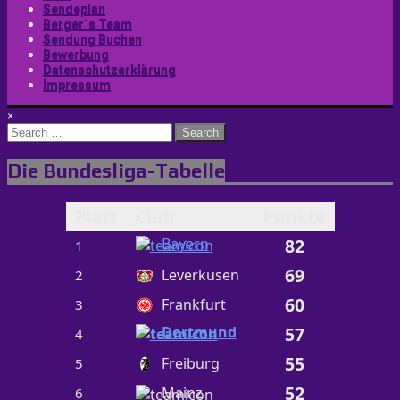
Sendeplan
Berger´s Team
Sendung Buchen
Bewerbung
Datenschutzerklärung
Impressum
×
Search
for:
Die Bundesliga-Tabelle
Platz
Club
Punkte
Bayern
82
1
69
Leverkusen
2
60
Frankfurt
3
Dortmund
57
4
55
Freiburg
5
52
Mainz
6