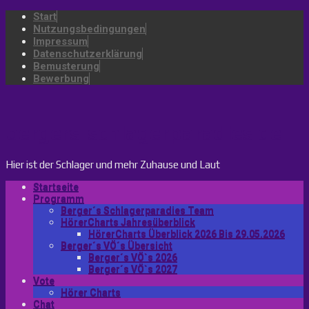
Start
Nutzungsbedingungen
Impressum
Datenschutzerklärung
Bemusterung
Bewerbung
bergers-schlagerparadies.de
Hier ist der Schlager und mehr Zuhause und Laut
Startseite
Programm
Berger´s Schlagerparadies Team
HörerCharts Jahresüberblick
HörerCharts Überblick 2026 Bis 29.05.2026
Berger´s VÖ´s Übersicht
Berger´s VÖ`s 2026
Berger´s VÖ`s 2027
Vote
Hörer Charts
Chat