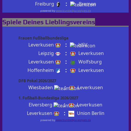
:
Freiburg
Bremen
powered by
www.bundesliga-widgets.de
Spiele Deines Lieblingsvereins
Frauen Fußballbundesliga
:
Leverkusen
HSV
:
Leipzig
Leverkusen
:
Leverkusen
Wolfsburg
:
Hoffenheim
Leverkusen
DFB Pokal 2026/2027
:
Wiesbaden
Leverkusen
1. Fußball-Bundesliga 2026/2027
:
Elversberg
Leverkusen
:
Leverkusen
Union Berlin
powered by
www.bundesliga-widgets.de