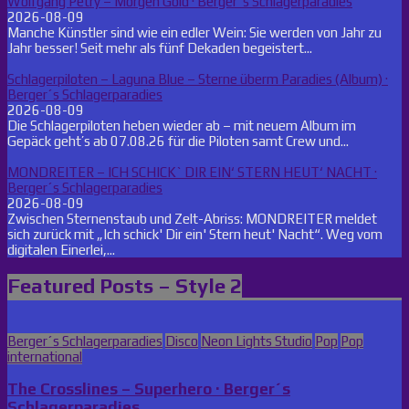
Wolfgang Petry – Morgen Gold · Berger´s Schlagerparadies
2026-08-09
Manche Künstler sind wie ein edler Wein: Sie werden von Jahr zu
Jahr besser! Seit mehr als fünf Dekaden begeistert...
Schlagerpiloten – Laguna Blue – Sterne überm Paradies (Album) ·
Berger´s Schlagerparadies
2026-08-09
Die Schlagerpiloten heben wieder ab – mit neuem Album im
Gepäck geht’s ab 07.08.26 für die Piloten samt Crew und...
MONDREITER – ICH SCHICK` DIR EIN‘ STERN HEUT‘ NACHT ·
Berger´s Schlagerparadies
2026-08-09
Zwischen Sternenstaub und Zelt-Abriss: MONDREITER meldet
sich zurück mit „Ich schick' Dir ein' Stern heut' Nacht“. Weg vom
digitalen Einerlei,...
Featured Posts – Style 2
Posted
Berger´s Schlagerparadies
Disco
Neon Lights Studio
Pop
Pop
in
international
The Crosslines – Superhero · Berger´s
Schlagerparadies