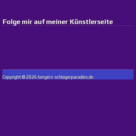
weiterlesen
03:43 : Sozialismus-Trend: Warum Amerikaner den
Kapitalismus vermehrt hinterfragen
Folge mir auf meiner Künstlerseite
weiterlesen
03:08 : Neuer Waldbrand in Südfrankreich: 270
Feuerwehrleute und vier Löschflugzeuge im Einsatz
weiterlesen
02:37 : 2025 starben weltweit 350 humanitäre Helfer
weiterlesen
01:30 : Top-Ökonom wirft Verteidigungsminister Pistorius
Copyright © 2026 bergers-schlagerparadies.de
falsche Investitionen vor
weiterlesen
00:20 : In welcher Stadt befindet sich die älteste Brücke
Deutschlands?
weiterlesen
00:01 : Top-Ökonom fordert radikalen Umbau der
Rüstungsbeschaffung
weiterlesen