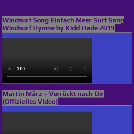
Ballermann Sommer 2021 – Die große Mallorca Party ( Album ) |
Berger´s Schlagerparadies →
Windsurf Song Einfach Meer Surf Song
Windsurf Hymne by Kidd Hade 2019
Martin März – Verrückt nach Dir
(Offizielles Video)