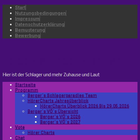
Start
Nutzungsbedingungen
Impressum
Datenschutzerklärung
Bemusterung
Bewerbung
bergers-schlagerparadies.de
Hier ist der Schlager und mehr Zuhause und Laut
Startseite
Programm
Berger´s Schlagerparadies Team
HörerCharts Jahresüberblick
HörerCharts Überblick 2026 Bis 29.05.2026
Berger´s VÖ´s Übersicht
Berger´s VÖ`s 2026
Berger´s VÖ`s 2027
Vote
Hörer Charts
Chat