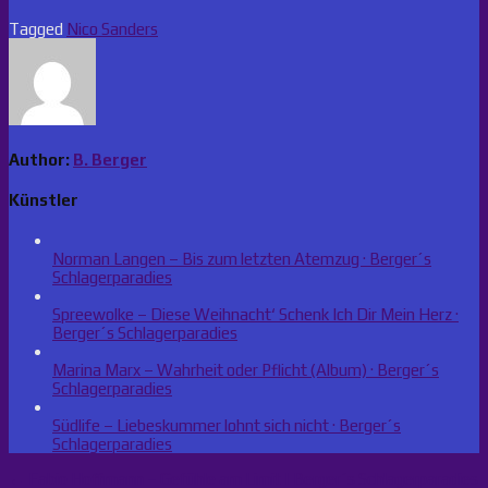
Tagged
Nico Sanders
Author:
B. Berger
Künstler
Norman Langen – Bis zum letzten Atemzug · Berger´s
Schlagerparadies
Spreewolke – Diese Weihnacht‘ Schenk Ich Dir Mein Herz ·
Berger´s Schlagerparadies
Marina Marx – Wahrheit oder Pflicht (Album) · Berger´s
Schlagerparadies
Südlife – Liebeskummer lohnt sich nicht · Berger´s
Schlagerparadies
Beitragsnavigation
← Fabio Hoffmann – Gefühle am Limit | Berger´s Schlagerparadies