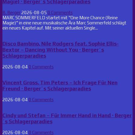
Magie) · Berger´s Schlagerparadies
B. Berger
2026-08-05
0 Comments
MARC SOMMERFELD startet mit "One More Chance (Reine
Magie)" in eine neue musikalische Ära Marc Sommerfeld schlägt
ein neues Kapitel auf. Mit seiner aktuellen Single...
Disco Bambino, Nile Rodgers feat. Sophie Ellis-
Bextor – Dancing Without You · Berger´s
Schlagerparadies
2026-08-04
0 Comments
Vincent Gross, Tim Peters – Ich Frage Für Nen
Freund · Berger´s Schlagerparadies
2026-08-04
0 Comments
Cindy und Stefan – Für Immer Hand in Hand · Berger
´s Schlagerparadies
2026-08-04
0 Comments