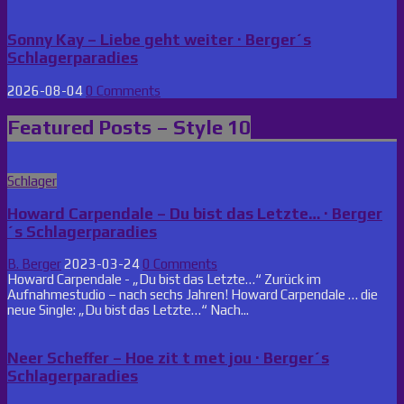
Sonny Kay – Liebe geht weiter · Berger´s
Schlagerparadies
2026-08-04
0 Comments
Featured Posts – Style 10
Posted
Schlager
in
Howard Carpendale – Du bist das Letzte… · Berger
´s Schlagerparadies
B. Berger
2023-03-24
0 Comments
Howard Carpendale - „Du bist das Letzte…“ Zurück im
Aufnahmestudio – nach sechs Jahren! Howard Carpendale … die
neue Single: „Du bist das Letzte…“ Nach...
Neer Scheffer – Hoe zit t met jou · Berger´s
Schlagerparadies