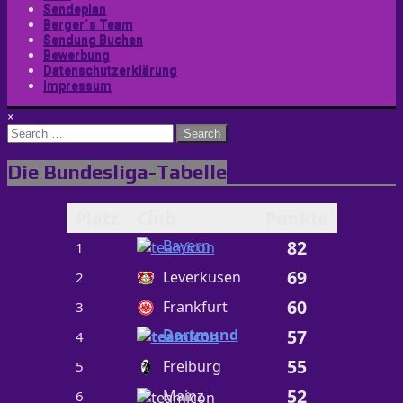
Sendeplan
Berger´s Team
Sendung Buchen
Bewerbung
Datenschutzerklärung
Impressum
×
Search
for:
Die Bundesliga-Tabelle
Platz
Club
Punkte
Bayern
82
1
69
Leverkusen
2
60
Frankfurt
3
Dortmund
57
4
55
Freiburg
5
52
Mainz
6