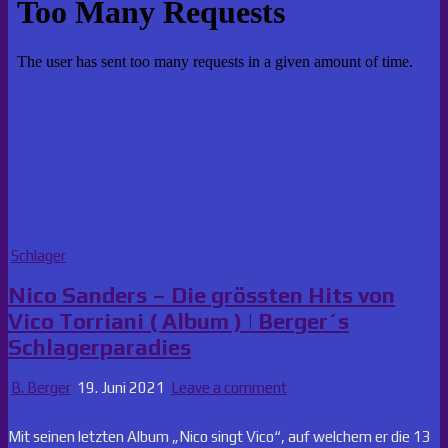
Posted
Schlager
in
Nico Sanders – Die grössten Hits von
Vico Torriani ( Album ) | Berger´s
Schlagerparadies
B. Berger
19. Juni 2021
Leave a comment
Mit seinen letzten Album „Nico singt Vico“, auf welchem er die 13