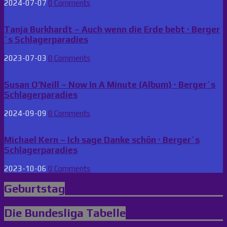
2024-07-07
0 Comments
Tanja Burkhardt – Auch wenn die Erde bebt · Berger
´s Schlagerparadies
2023-07-03
0 Comments
Susan O’Neill – Now In A Minute (Album) · Berger´s
Schlagerparadies
2024-09-09
0 Comments
Michael Kern – Ich sage Danke schön · Berger´s
Schlagerparadies
2023-10-06
0 Comments
Geburtstag
Die Bundesliga Tabelle