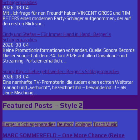
Schlagerparadies
2026-08-04
Mit „Ich frage für nen Freund“ haben VINCENT GROSS und TIM
PETERS einen modernen Party-Schlager aufgenommen, der auf
den ersten Blick vor...
Cindy und Stefan – Für Immer Hand in Hand · Berger´s
Schlagerparadies
2026-08-04
Keine Promotioninformationen vorhanden. Quelle: Sonora Records
Dieser Song ist ab dem 24. Juni 2026 auf allen Download- und
Streaming-Portalen erhältlich. ...
Sonny Kay – Liebe geht weiter · Berger´s Schlagerparadies
2026-08-04
Eine namhafte TV-Promoterin, die zudem einen echten Weltstar
managt und „verbucht“, bezeichnet ihn – bewundernd !!! – als
„eine Mischung...
Featured Posts – Style 2
Posted
Berger´s Schlagerparadies
Deutsch
Schlager
ToschMusic
in
MARC SOMMERFELD – One More Chance (Reine