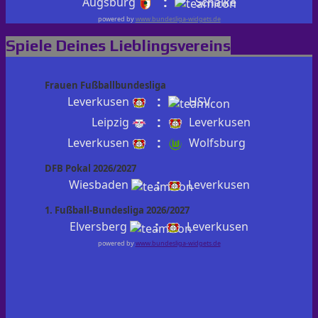
:
Augsburg
Schalke
powered by
www.bundesliga-widgets.de
Spiele Deines Lieblingsvereins
Frauen Fußballbundesliga
:
Leverkusen
HSV
:
Leipzig
Leverkusen
:
Leverkusen
Wolfsburg
DFB Pokal 2026/2027
:
Wiesbaden
Leverkusen
1. Fußball-Bundesliga 2026/2027
:
Elversberg
Leverkusen
powered by
www.bundesliga-widgets.de