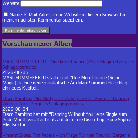
Website
Name, E-Mail-Adresse und Website in diesem Browser für
meinen nächsten Kommentar speichern.
Vorschau neuer Alben
MARC SOMMERFELD – One More Chance (Reine Magie) · Berger´s
Schlagerparadies
2026-08-05
MARC SOMMERFELD startet mit "One More Chance (Reine
Magie)" in eine neue musikalische Ära Marc Sommerfeld schlägt
ein neues Kapitel...
Disco Bambino, Nile Rodgers feat. Sophie Ellis-Bextor – Dancing
Without You · Berger´s Schlagerparadies
2026-08-04
Disco Bambino hat mit "Dancing Without You" eine Single zum
Pride Month veröffentlicht, auf der er die Disco-Pop-Ikone Sophie
Ellis-Bextor...
Vincent Gross, Tim Peters – Ich Frage Für Nen Freund · Berger´s