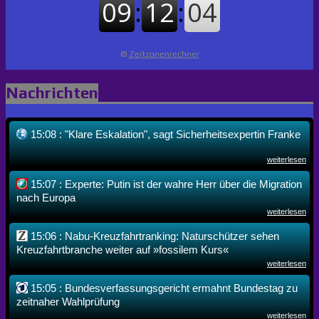
©
Zeitzonenrechner
Nachrichten
15:08 : "Klare Eskalation", sagt Sicherheitsexpertin Franke
weiterlesen
15:07 : Experte: Putin ist der wahre Herr über die Migration
nach Europa
weiterlesen
15:06 : Nabu-Kreuzfahrtranking: Naturschützer sehen
Kreuzfahrtbranche weiter auf »fossilem Kurs«
weiterlesen
15:05 : Bundesverfassungsgericht ermahnt Bundestag zu
zeitnaher Wahlprüfung
weiterlesen