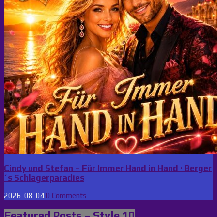
Cindy und Stefan – Für Immer Hand in Hand · Berger
´s Schlagerparadies
2026-08-04
0 Comments
Featured Posts – Style 10