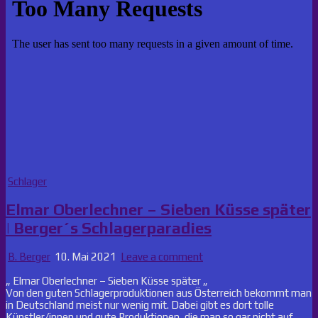
Posted
Schlager
in
Elmar Oberlechner – Sieben Küsse später
| Berger´s Schlagerparadies
B. Berger
10. Mai 2021
Leave a comment
„ Elmar Oberlechner – Sieben Küsse später „
Von den guten Schlagerproduktionen aus Österreich bekommt man
in Deutschland meist nur wenig mit. Dabei gibt es dort tolle
Künstler/innen und gute Produktionen, die man so gar nicht auf