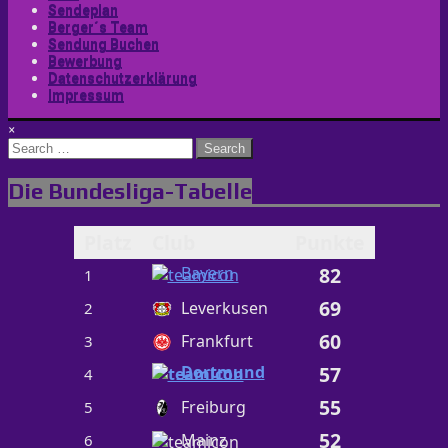
Sendeplan
Berger´s Team
Sendung Buchen
Bewerbung
Datenschutzerklärung
Impressum
×
Search
for:
Die Bundesliga-Tabelle
Platz
Club
Punkte
Bayern
82
1
69
Leverkusen
2
60
Frankfurt
3
Dortmund
57
4
55
Freiburg
5
52
Mainz
6