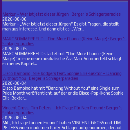
Merkur – Wer ist jetzt dieser Jürgen · Berger´s Schlagerparadies
2026-08-06
Merkur – „Wer ist jetzt dieser Jürgen“ Es gibt Fragen, die stellt
man aus Interesse. Und dann gibt es: „Wer...
MARC SOMMERFELD – One More Chance (Reine Magie) · Berger´s
Schlagerparadies
2026-08-05
MARC SOMMERFELD startet mit "One More Chance (Reine
Magie)" in eine neue musikalische Ära Marc Sommerfeld schlägt
ein neues Kapitel...
Disco Bambino, Nile Rodgers feat. Sophie Ellis-Bextor – Dancing
Without You · Berger´s Schlagerparadies
2026-08-04
Disco Bambino hat mit "Dancing Without You" eine Single zum
Pride Month veröffentlicht, auf der er die Disco-Pop-Ikone Sophie
Ellis-Bextor...
Vincent Gross, Tim Peters – Ich Frage Für Nen Freund · Berger´s
Schlagerparadies
2026-08-04
Mit „Ich frage für nen Freund“ haben VINCENT GROSS und TIM
PETERS einen modernen Party-Schlager aufgenommen, der auf