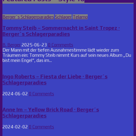
Posted
Berger´s Schlagerparadies
Schlager
Telamo
in
Tommy Steib – Sommernacht in Saint Tropez ·
Berger´s Schlagerparadies
B. Berger
2025-06-23
0 Comments
Der Mann mit der tiefen Ausnahmestimme lädt wieder zum
Träumen ein: Tommy Steib nimmt Kurs auf sein neues Album „Du
bist mein Engel“, das im...
Ingo Roberts – Fiesta der Liebe · Berger´s
Schlagerparadies
2024-06-02
0 Comments
Anne Im – Yellow Brick Road · Berger´s
Schlagerparadies
2024-02-02
0 Comments