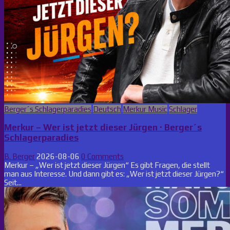
Posted
Berger´s Schlagerparadies
Deutsch
Merkur Music
Schlager
in
Merkur – Wer ist jetzt dieser Jürgen · Berger´s
Schlagerparadies
B. Berger
2026-08-06
0 Comments
Merkur – „Wer ist jetzt dieser Jürgen“ Es gibt Fragen, die stellt
man aus Interesse. Und dann gibt es: „Wer ist jetzt dieser Jürgen?“
Seit...