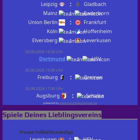
:
Leipzig
Gladbach
:
Mainz
Paderborn
:
Union Berlin
Frankfurt
:
Köln
Hoffenheim
:
Elversberg
Leverkusen
29.08.2026 18:30 Uhr
:
Dortmund
HSV
30.08.2026 15:30 Uhr
:
Freiburg
Bremen
30.08.2026 17:30 Uhr
:
Augsburg
Schalke
powered by
www.bundesliga-widgets.de
Spiele Deines Lieblingsvereins
Frauen Fußballbundesliga
:
Leverkusen
HSV