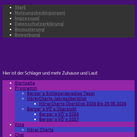
Start
Nutzungsbedingungen
Impressum
Datenschutzerklärung
Bemusterung
Bewerbung
bergers-schlagerparadies.de
Hier ist der Schlager und mehr Zuhause und Laut
Startseite
Programm
Berger´s Schlagerparadies Team
HörerCharts Jahresüberblick
HörerCharts Überblick 2026 Bis 29.05.2026
Berger´s VÖ´s Übersicht
Berger´s VÖ`s 2026
Berger´s VÖ`s 2027
Vote
Hörer Charts
Chat