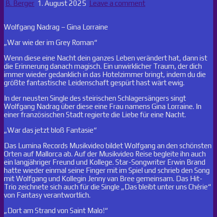
B. Berger
1. August 2025
Leave a comment
Wolfgang Nadrag – Gina Lorraine
„War wie der im Grey Roman“
Wenn diese eine Nacht dein ganzes Leben verändert hat, dann ist
die Erinnerung danach magisch. Ein unwirklicher Traum, der dich
immer wieder gedanklich in das Hotelzimmer bringt, indem du die
größte fantastische Leidenschaft gespürt hast wärt ewig.
In der neusten Single des steirischen Schlagersängers singt
Wolfgang Nadrag über diese eine Frau namens Gina Lorraine. In
einer französischen Stadt regierte die Liebe für eine Nacht.
„War das jetzt bloß Fantasie“
Das Lumina Records Musikvideo bildet Wolfgang an den schönsten
Orten auf Mallorca ab. Auf der Musikvideo Reise begleite ihn auch
ein langjähriger Freund und Kollege. Star-Songwriter Erwin Brand
hatte wieder einmal seine Finger mit im Spiel und schrieb den Song
mit Wolfgang und Kollegin Jenny van Bree gemeinsam. Das Hit-
Trio zeichnete sich auch für die Single „Das bleibt unter uns Chérie“
von Fantasy verantwortlich.
„Dort am Strand von Saint Malo!“