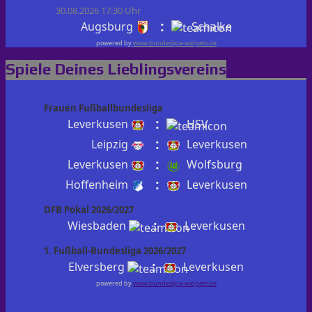
30.08.2026 17:30 Uhr
:
Augsburg
Schalke
powered by
www.bundesliga-widgets.de
Spiele Deines Lieblingsvereins
Frauen Fußballbundesliga
:
Leverkusen
HSV
:
Leipzig
Leverkusen
:
Leverkusen
Wolfsburg
:
Hoffenheim
Leverkusen
DFB Pokal 2026/2027
:
Wiesbaden
Leverkusen
1. Fußball-Bundesliga 2026/2027
:
Elversberg
Leverkusen
powered by
www.bundesliga-widgets.de