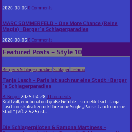
2026-08-06
0 Comments
MARC SOMMERFELD – One More Chance (Reine
Magie) · Berger´s Schlagerparadies
2026-08-05
0 Comments
Featured Posts – Style 10
Posted
Berger´s Schlagerparadies
Schlager
Telamo
in
Tanja Lasch – Paris ist auch nur eine Stadt · Berger
´s Schlagerparadies
B. Berger
2025-04-28
0 Comments
Kraftvoll, emotional und große Gefühle – so meldet sich Tanja
Lasch musikalisch zurück! Ihre neue Single „Paris ist auch nur eine
Stadt“ (VÖ: 2.5.25) ist...
Die Schlagerpiloten & Ramona Martiness –