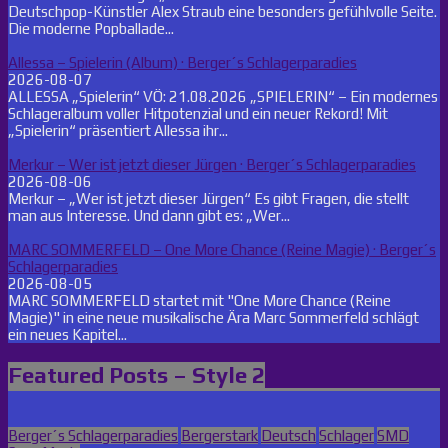
Deutschpop-Künstler Alex Straub eine besonders gefühlvolle Seite.
Die moderne Popballade...
Allessa – Spielerin (Album) · Berger´s Schlagerparadies
2026-08-07
ALLESSA „Spielerin“ VÖ: 21.08.2026 „SPIELERIN“ – Ein modernes
Schlageralbum voller Hitpotenzial und ein neuer Rekord! Mit
„Spielerin“ präsentiert Allessa ihr...
Merkur – Wer ist jetzt dieser Jürgen · Berger´s Schlagerparadies
2026-08-06
Merkur – „Wer ist jetzt dieser Jürgen“ Es gibt Fragen, die stellt
man aus Interesse. Und dann gibt es: „Wer...
MARC SOMMERFELD – One More Chance (Reine Magie) · Berger´s
Schlagerparadies
2026-08-05
MARC SOMMERFELD startet mit "One More Chance (Reine
Magie)" in eine neue musikalische Ära Marc Sommerfeld schlägt
ein neues Kapitel...
Featured Posts – Style 2
Posted
Berger´s Schlagerparadies
Bergerstark
Deutsch
Schlager
SMD