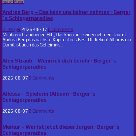
in
Sony Music
Andrea Berg – Das kann uns keiner nehmen · Berger
´s Schlagerparadies
B. Berger
2026-08-07
0 Comments
Mit ihrem brandneuen Hit „Das kann uns keiner nehmen“ läutet
Andrea Berg das nächste Kapitel ihres Best Of-Rekord Albums ein.
Damit ist auch das Geheimnis...
Alex Straub – Wenn ich dich berühr · Berger´s
Schlagerparadies
2026-08-07
0 Comments
Allessa – Spielerin (Album) · Berger´s
Schlagerparadies
2026-08-07
0 Comments
Merkur – Wer ist jetzt dieser Jürgen · Berger´s
Schlagerparadies