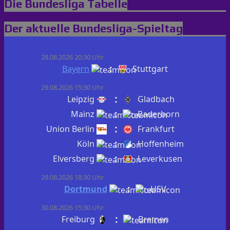
Die Bundesliga Tabelle
will
noch
einmal
Der aktuelle Bundesliga-Spieltag
·
Berger
´s
Schlagerparadies
28.08.2026 20:30 Uhr
:
Bayern
Stuttgart
29.08.2026 15:30 Uhr
:
Leipzig
Gladbach
:
Mainz
Paderborn
:
Union Berlin
Frankfurt
:
Köln
Hoffenheim
:
Elversberg
Leverkusen
29.08.2026 18:30 Uhr
:
Dortmund
HSV
30.08.2026 15:30 Uhr
:
Freiburg
Bremen