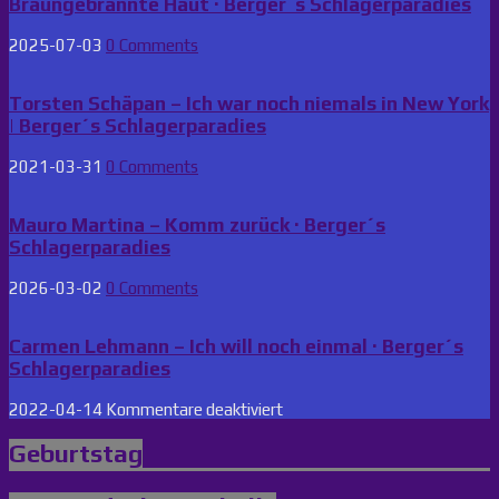
Braungebrannte Haut · Berger´s Schlagerparadies
2025-07-03
0 Comments
Torsten Schäpan – Ich war noch niemals in New York
| Berger´s Schlagerparadies
2021-03-31
0 Comments
Mauro Martina – Komm zurück · Berger´s
Schlagerparadies
2026-03-02
0 Comments
Carmen Lehmann – Ich will noch einmal · Berger´s
Schlagerparadies
für
2022-04-14
Kommentare deaktiviert
Carmen
Lehmann
Geburtstag
–
Ich