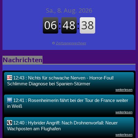
©
Zeitzonenrechner
Nachrichten
12:43 : Nichts für schwache Nerven - Horror-Foul!
Schlimme Diagnose bei Spanien-Stürmer
weiterlesen
12:41 : Rosenheimerin fährt bei der Tour de France weiter
in Weiß
weiterlesen
12:40 : Hybrider Angriff: Nach Drohnenvorfall: Neuer
Wachposten am Flughafen
weiterlesen