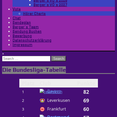
Berger´s VÖ`s 2026
Berger´s VÖ`s 2027
Vote
Hörer Charts
Chat
Sendeplan
Berger´s Team
Sendung Buchen
Bewerbung
Datenschutzerklärung
Impressum
×
Search
for:
Die Bundesliga-Tabelle
Platz
Club
Punkte
Bayern
82
1
69
Leverkusen
2
60
Frankfurt
3
Dortmund