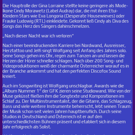
Die Hauptrolle der Gina Lorraine stellte keine geringere als Mode-
Ikone Cindy Morawetz (Label Audray) dar, die mit ihren Etui-
Kleidern Stars wie Eva Longoria (Desperate Housewieves) oder
Frauke Ludowig (RTL) einkleidete. Gekonnt ließ Cindy als Diva des
Songs das Herz des Sängers dahinschmelzen.
„Nach dieser Nacht war ich verloren“
Nach einer beeindruckenden Karriere bei Nordwand, Ausreisser,
Herztattoo und Jelfi singt Wolfgang seit Anfang des Jahres solo.
Seine Songs gehen ins Ohr, regen zum Tanzen an und lassen die
Herzen der Hörer schneller schlagen. Nach über 200 Song- und
Videoproduktionen weiß der charmante Österreicher worauf es in
der Branche ankommt und hat den perfekten Discofox Sound
kreiert.
Auch im Songwriting ist Wolfgang unschlagbar. Awards wie die
„Album Nummer 1“ der GFK zieren seine Studiowand. Wie von der
Muse geküsst fließen ihm die Songtexte und Kompositionen im
Schlaf zu. Der Multiinstrumentalist, der die Gitarre, das Schlagzeug,
Bass und viele weitere Instrumente beherrscht, lebt seinen Traum
der Musik schon seit vielen Jahren hauptberuflich. Durch seine
Studios in Deutschland und Österreich ist er auf den
unterschiedlichsten Bühnen präsent und etabliert sich in diesem
Jahr erfolgreich als Solist.