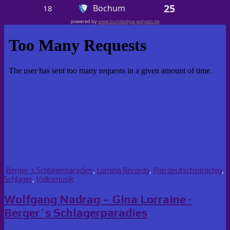
25
Bochum
18
powered by
www.bundesliga-widgets.de
Posted
Berger´s Schlagerparadies
,
Lumina Records
,
Pop deutschsprachig
,
in
Schlager
,
Volksmusik
Wolfgang Nadrag – Gina Lorraine ·
Berger´s Schlagerparadies