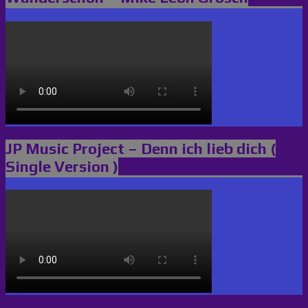
JP Music Project – Denn ich lieb dich (
Single Version )