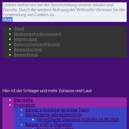
Cookies helfen uns bei der Bereitstellung unserer Inhalte und
Dienste. Durch die weitere Nutzung der Webseite stimmen Sie der
Verwendung von Cookies zu.
Okay!
Start
Nutzungsbedingungen
Impressum
Datenschutzerklärung
Bemusterung
Bewerbung
bergers-schlagerparadies.de
Hier ist der Schlager und mehr Zuhause und Laut
Startseite
Programm
Berger´s Schlagerparadies Team
HörerCharts Jahresüberblick
HörerCharts Überblick 2026 Bis 29.05.2026
Berger´s VÖ´s Übersicht