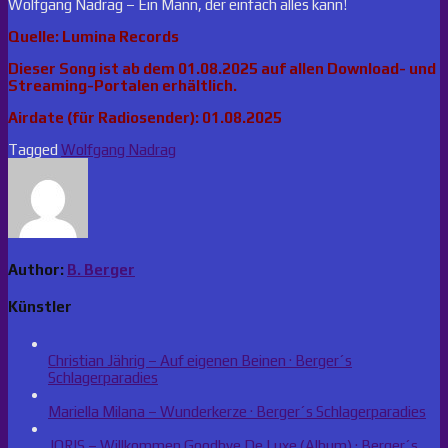
Wolfgang Nadrag – Ein Mann, der einfach alles kann!
Quelle: Lumina Records
Dieser Song ist ab dem 01.08.2025 auf allen Download- und
Streaming-Portalen erhältlich.
Airdate (für Radiosender): 01.08.2025
Tagged
Wolfgang Nadrag
Author:
B. Berger
Künstler
Christian Jährig – Auf eigenen Beinen · Berger´s
Schlagerparadies
Mariella Milana – Wunderkerze · Berger´s Schlagerparadies
JORIS – Willkommen Goodbye De Luxe (Album) · Berger´s