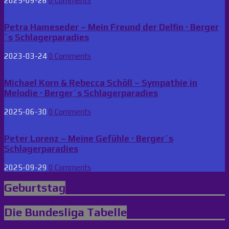
2025-09-26
0 Comments
Petra Hameseder – Mein Freund der Delfin · Berger
´s Schlagerparadies
2023-03-24
0 Comments
Michael Korn & Rebecca Schöll – Sympathie in
Melodie · Berger´s Schlagerparadies
2025-06-30
0 Comments
Peter Lorenz – Meine Gefühle · Berger´s
Schlagerparadies
2025-09-29
0 Comments
Geburtstag
Die Bundesliga Tabelle