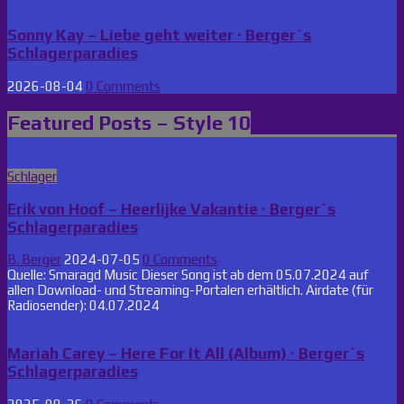
Sonny Kay – Liebe geht weiter · Berger´s
Schlagerparadies
2026-08-04
0 Comments
Featured Posts – Style 10
Posted
Schlager
in
Erik von Hoof – Heerlijke Vakantie · Berger´s
Schlagerparadies
B. Berger
2024-07-05
0 Comments
Quelle: Smaragd Music Dieser Song ist ab dem 05.07.2024 auf
allen Download- und Streaming-Portalen erhältlich. Airdate (für
Radiosender): 04.07.2024
Mariah Carey – Here For It All (Album) · Berger´s
Schlagerparadies