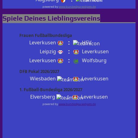
powered by
www.bundesliga-widgets.de
Spiele Deines Lieblingsvereins
Frauen Fußballbundesliga
:
Leverkusen
HSV
:
Leipzig
Leverkusen
:
Leverkusen
Wolfsburg
DFB Pokal 2026/2027
:
Wiesbaden
Leverkusen
1. Fußball-Bundesliga 2026/2027
:
Elversberg
Leverkusen
powered by
www.bundesliga-widgets.de