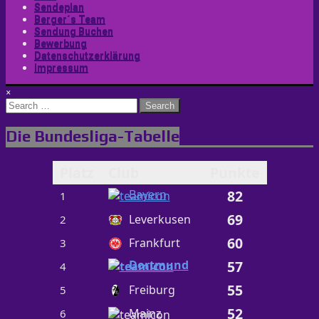
Sendeplan
Berger´s Team
Sendung Buchen
Bewerbung
Datenschutzerklärung
Impressum
×
Search
for:
Die Bundesliga-Tabelle
Platz
Club
Punkte
Bayern
82
1
69
Leverkusen
2
60
Frankfurt
3
Dortmund
57
4
55
Freiburg
5
52
Mainz
6