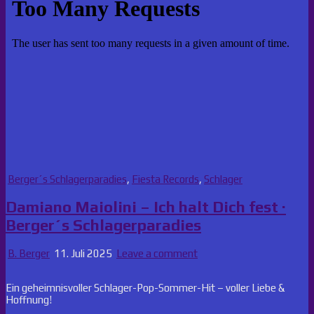
Posted
Berger´s Schlagerparadies
,
Fiesta Records
,
Schlager
in
Damiano Maiolini – Ich halt Dich fest ·
Berger´s Schlagerparadies
B. Berger
11. Juli 2025
Leave a comment
Ein geheimnisvoller Schlager-Pop-Sommer-Hit – voller Liebe &
Hoffnung!