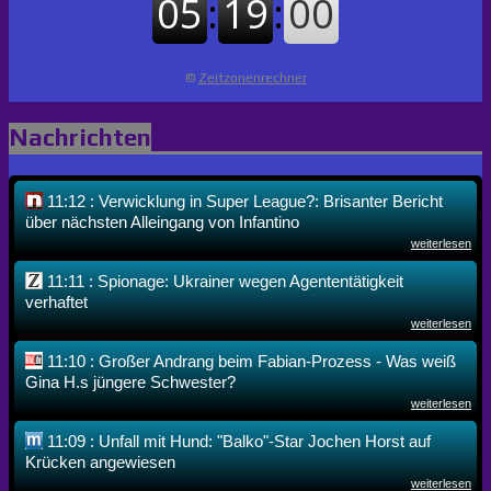
©
Zeitzonenrechner
Nachrichten
11:12 : Verwicklung in Super League?: Brisanter Bericht
über nächsten Alleingang von Infantino
weiterlesen
11:11 : Spionage: Ukrainer wegen Agententätigkeit
verhaftet
weiterlesen
11:10 : Großer Andrang beim Fabian-Prozess - Was weiß
Gina H.s jüngere Schwester?
weiterlesen
11:09 : Unfall mit Hund: "Balko"-Star Jochen Horst auf
Krücken angewiesen
weiterlesen