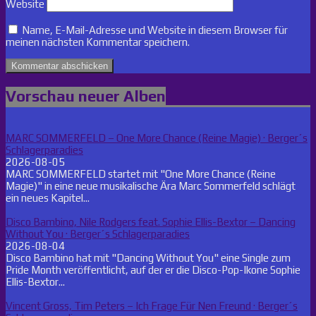
Website
Name, E-Mail-Adresse und Website in diesem Browser für
meinen nächsten Kommentar speichern.
Vorschau neuer Alben
MARC SOMMERFELD – One More Chance (Reine Magie) · Berger´s
Schlagerparadies
2026-08-05
MARC SOMMERFELD startet mit "One More Chance (Reine
Magie)" in eine neue musikalische Ära Marc Sommerfeld schlägt
ein neues Kapitel...
Disco Bambino, Nile Rodgers feat. Sophie Ellis-Bextor – Dancing
Without You · Berger´s Schlagerparadies
2026-08-04
Disco Bambino hat mit "Dancing Without You" eine Single zum
Pride Month veröffentlicht, auf der er die Disco-Pop-Ikone Sophie
Ellis-Bextor...
Vincent Gross, Tim Peters – Ich Frage Für Nen Freund · Berger´s