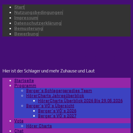
Start
Nutzungsbedingungen
Impressum
Datenschutzerklärung
Bemusterung
Bewerbung
bergers-schlagerparadies.de
Hier ist der Schlager und mehr Zuhause und Laut
Startseite
Programm
Berger´s Schlagerparadies Team
HörerCharts Jahresüberblick
HörerCharts Überblick 2026 Bis 29.05.2026
Berger´s VÖ´s Übersicht
Berger´s VÖ`s 2026
Berger´s VÖ`s 2027
Vote
Hörer Charts
Chat