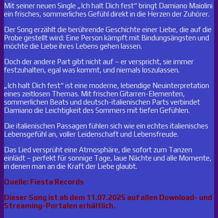
Mit seiner neuen Single „Ich halt Dich fest“ bringt Damiano Maiolini
ein frisches, sommerliches Gefühl direkt in die Herzen der Zuhörer.
Der Song erzählt die berührende Geschichte einer Liebe, die auf die
Probe gestellt wird: Eine Person kämpft mit Bindungsängsten und
möchte die Liebe ihres Lebens gehen lassen.
Doch der andere Part gibt nicht auf – er verspricht, sie immer
festzuhalten, egal was kommt, und niemals loszulassen.
„Ich halt Dich fest“ ist eine moderne, lebendige Neuinterpretation
eines zeitlosen Themas. Mit frischen Gitarren-Elementen,
sommerlichen Beats und deutsch-italienischen Parts verbindet
Damiano die Leichtigkeit des Sommers mit tiefen Gefühlen.
Die italienischen Passagen fühlen sich wie ein echtes italienisches
Lebensgefühl an, voller Leidenschaft und Lebensfreude.
Das Lied versprüht eine Atmosphäre, die sofort zum Tanzen
einlädt – perfekt für sonnige Tage, laue Nächte und alle Momente,
in denen man an die Kraft der Liebe glaubt.
Quelle: Fiesta Records
Dieser Song ist ab dem 11.07.2025 auf allen Download- und
Streaming-Portalen erhältlich.