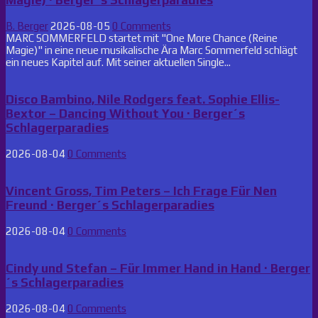
Magie) · Berger´s Schlagerparadies
B. Berger
2026-08-05
0 Comments
MARC SOMMERFELD startet mit "One More Chance (Reine
Magie)" in eine neue musikalische Ära Marc Sommerfeld schlägt
ein neues Kapitel auf. Mit seiner aktuellen Single...
Disco Bambino, Nile Rodgers feat. Sophie Ellis-
Bextor – Dancing Without You · Berger´s
Schlagerparadies
2026-08-04
0 Comments
Vincent Gross, Tim Peters – Ich Frage Für Nen
Freund · Berger´s Schlagerparadies
2026-08-04
0 Comments
Cindy und Stefan – Für Immer Hand in Hand · Berger
´s Schlagerparadies
2026-08-04
0 Comments