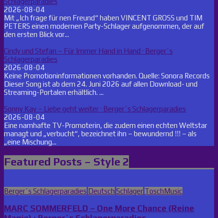
Schlagerparadies
2026-08-04
Mit „Ich frage für nen Freund“ haben VINCENT GROSS und TIM
PETERS einen modernen Party-Schlager aufgenommen, der auf
den ersten Blick vor...
Cindy und Stefan – Für Immer Hand in Hand · Berger´s
Schlagerparadies
2026-08-04
Keine Promotioninformationen vorhanden. Quelle: Sonora Records
Dieser Song ist ab dem 24. Juni 2026 auf allen Download- und
Streaming-Portalen erhältlich. ...
Sonny Kay – Liebe geht weiter · Berger´s Schlagerparadies
2026-08-04
Eine namhafte TV-Promoterin, die zudem einen echten Weltstar
managt und „verbucht“, bezeichnet ihn – bewundernd !!! – als
„eine Mischung...
Featured Posts – Style 2
Posted
Berger´s Schlagerparadies
Deutsch
Schlager
ToschMusic
in
MARC SOMMERFELD – One More Chance (Reine