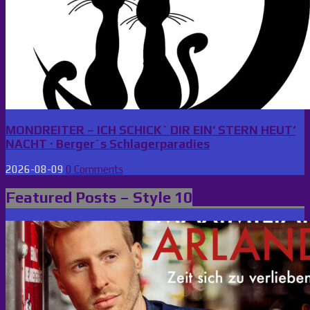
MONDREITER – ICH SCHICK` DIR EIN‘ STERN HEUT‘
NACHT · Berger´s Schlagerparadies
2026-08-09
0 Comments
Featured Posts – Style 10