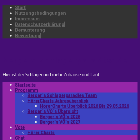
Start
Nutzungsbedingungen
Impressum
Datenschutzerklärung
Bemusterung
Bewerbung
bergers-schlagerparadies.de
Hier ist der Schlager und mehr Zuhause und Laut
Startseite
Programm
Berger´s Schlagerparadies Team
HörerCharts Jahresüberblick
HörerCharts Überblick 2026 Bis 29.05.2026
Berger´s VÖ´s Übersicht
Berger´s VÖ`s 2026
Berger´s VÖ`s 2027
Vote
Hörer Charts
Chat