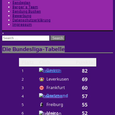
Sendeplan
Berger´s Team
Sendung Buchen
Bewerbung
Datenschutzerklärung
Impressum
×
Search
for:
Die Bundesliga-Tabelle
Platz
Club
Punkte
Bayern
82
1
69
Leverkusen
2
60
Frankfurt
3
Dortmund
57
4
55
Freiburg
5
52
Mainz
6