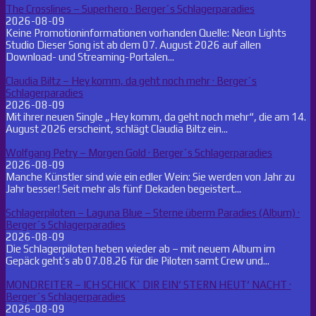
The Crosslines – Superhero · Berger´s Schlagerparadies
2026-08-09
Keine Promotioninformationen vorhanden Quelle: Neon Lights
Studio Dieser Song ist ab dem 07. August 2026 auf allen
Download- und Streaming-Portalen...
Claudia Biltz – Hey komm, da geht noch mehr · Berger´s
Schlagerparadies
2026-08-09
Mit ihrer neuen Single „Hey komm, da geht noch mehr“, die am 14.
August 2026 erscheint, schlägt Claudia Biltz ein...
Wolfgang Petry – Morgen Gold · Berger´s Schlagerparadies
2026-08-09
Manche Künstler sind wie ein edler Wein: Sie werden von Jahr zu
Jahr besser! Seit mehr als fünf Dekaden begeistert...
Schlagerpiloten – Laguna Blue – Sterne überm Paradies (Album) ·
Berger´s Schlagerparadies
2026-08-09
Die Schlagerpiloten heben wieder ab – mit neuem Album im
Gepäck geht’s ab 07.08.26 für die Piloten samt Crew und...
MONDREITER – ICH SCHICK` DIR EIN‘ STERN HEUT‘ NACHT ·
Berger´s Schlagerparadies
2026-08-09