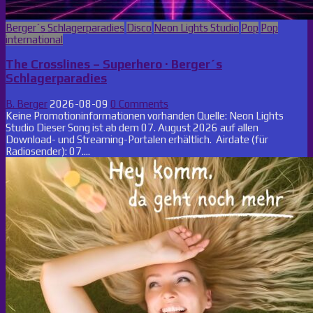
Posted
Berger´s Schlagerparadies
Disco
Neon Lights Studio
Pop
Pop
in
international
The Crosslines – Superhero · Berger´s
Schlagerparadies
B. Berger
2026-08-09
0 Comments
Keine Promotioninformationen vorhanden Quelle: Neon Lights
Studio Dieser Song ist ab dem 07. August 2026 auf allen
Download- und Streaming-Portalen erhältlich. Airdate (für
Radiosender): 07....