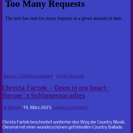
Posted
Berger´s Schlagerparadies
,
Fiesta Records
in
Christa Fartek – Deep in my heart ·
Berger´s Schlagerparadies
B. Berger
19. März 2025
Leave a comment
Christa Fartek beschreitet weiterhin den Weg der Country Musik.
Diesmal mit einer wunderschönen gefühlvollen Country Ballade.