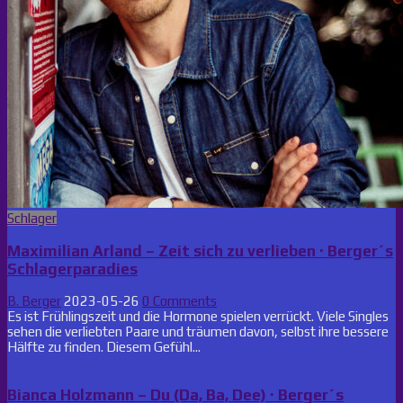
Posted
Schlager
in
Maximilian Arland – Zeit sich zu verlieben · Berger´s
Schlagerparadies
B. Berger
2023-05-26
0 Comments
Es ist Frühlingszeit und die Hormone spielen verrückt. Viele Singles
sehen die verliebten Paare und träumen davon, selbst ihre bessere
Hälfte zu finden. Diesem Gefühl...
Bianca Holzmann – Du (Da, Ba, Dee) · Berger´s