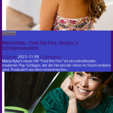
Posted
Schlager
in
Maria Ryka – Feel the Fire · Berger´s
Schlagerparadies
B. Berger
2023-11-08
0 Comments
Maria Ryka's neuer Hit "Feel the Fire" ist ein mitreißender,
moderner Pop-Schlager, der die Herzen der Hörer im Sturm erobern
wird. Produziert von dem renommierten...