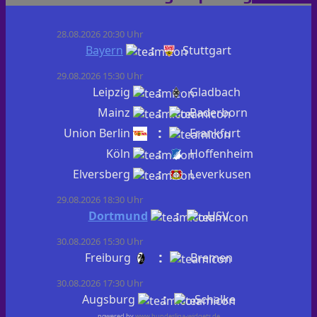
28.08.2026 20:30 Uhr
:
Bayern
Stuttgart
29.08.2026 15:30 Uhr
:
Leipzig
Gladbach
:
Mainz
Paderborn
:
Union Berlin
Frankfurt
:
Köln
Hoffenheim
:
Elversberg
Leverkusen
29.08.2026 18:30 Uhr
:
Dortmund
HSV
30.08.2026 15:30 Uhr
:
Freiburg
Bremen
30.08.2026 17:30 Uhr
:
Augsburg
Schalke
powered by
www.bundesliga-widgets.de