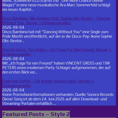
MARC SOMMERFELD startet mit "One More Chance (Reine
Magie)" in eine neue musikalische Ära Marc Sommerfeld schlägt
ein neues Kapitel...
Disco Bambino, Nile Rodgers feat. Sophie Ellis-Bextor – Dancing
Without You · Berger´s Schlagerparadies
2026-08-04
Disco Bambino hat mit "Dancing Without You" eine Single zum
Pride Month veröffentlicht, auf der er die Disco-Pop-Ikone Sophie
Ellis-Bextor...
Vincent Gross, Tim Peters – Ich Frage Für Nen Freund · Berger´s
Schlagerparadies
2026-08-04
Mit „Ich frage für nen Freund“ haben VINCENT GROSS und TIM
PETERS einen modernen Party-Schlager aufgenommen, der auf
den ersten Blick vor...
Cindy und Stefan – Für Immer Hand in Hand · Berger´s
Schlagerparadies
2026-08-04
Keine Promotioninformationen vorhanden. Quelle: Sonora Records
Dieser Song ist ab dem 24. Juni 2026 auf allen Download- und
Streaming-Portalen erhältlich. ...
Featured Posts – Style 2