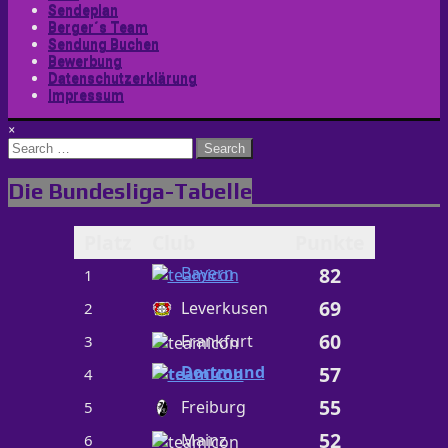
Sendeplan
Berger´s Team
Sendung Buchen
Bewerbung
Datenschutzerklärung
Impressum
×
Search
for:
Die Bundesliga-Tabelle
Platz
Club
Punkte
Bayern
82
1
69
Leverkusen
2
60
Frankfurt
3
Dortmund
57
4
55
Freiburg
5
52
Mainz
6