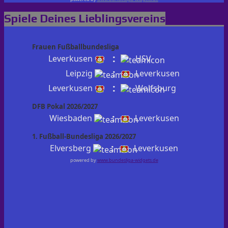
Spiele Deines Lieblingsvereins
Frauen Fußballbundesliga
:
Leverkusen
HSV
:
Leipzig
Leverkusen
:
Leverkusen
Wolfsburg
DFB Pokal 2026/2027
:
Wiesbaden
Leverkusen
1. Fußball-Bundesliga 2026/2027
:
Elversberg
Leverkusen
powered by
www.bundesliga-widgets.de