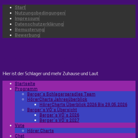
Start
Nutzungsbedingungen
Impressum
Datenschutzerklärung
Bemusterung
Bewerbung
bergers-schlagerparadies.de
Hier ist der Schlager und mehr Zuhause und Laut
Startseite
Programm
Berger´s Schlagerparadies Team
HörerCharts Jahresüberblick
HörerCharts Überblick 2026 Bis 29.05.2026
Berger´s VÖ´s Übersicht
Berger´s VÖ`s 2026
Berger´s VÖ`s 2027
Vote
Hörer Charts
Chat