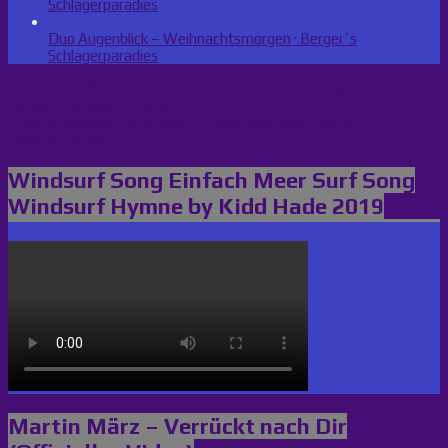
Schlagerparadies
Duo Augenblick – Weihnachtsmorgen · Berger´s
Schlagerparadies
Beitragsnavigation
← Martin Süßwolf – One in the Tea (Après Ski Lounge Remix) |
Berger´s Schlagerparadies
Tanzgiesellschaft feat. Jelfi – Komm und tanz | Berger´s
Schlagerparadies →
Windsurf Song Einfach Meer Surf Song
Windsurf Hymne by Kidd Hade 2019
Martin März – Verrückt nach Dir