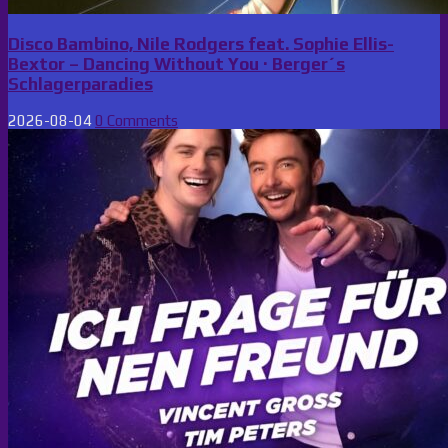
Disco Bambino, Nile Rodgers feat. Sophie Ellis-
Bextor – Dancing Without You · Berger´s
Schlagerparadies
2026-08-04
0 Comments