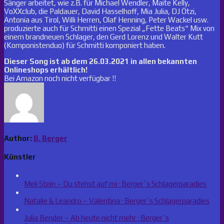
Sänger arbeitet, wie z.B. für Michael Wendler, Maite Kelly,
VoXXclub, die Paldauer, David Hasselhoff, Mia Julia, DJ Ötzi,
Antonia aus Tirol, Willi Herren, Olaf Henning, Peter Wackel usw.
produzierte auch für Schmitti einen Spezial „Fette Beats“ Mix von
einem brandneuen Schlager, den Gerd Lorenz und Walter Kutt
(Komponistenduo) für Schmitti komponiert haben.
Dieser Song ist ab dem 26.03.2021 in allen bekannten
Onlineshops erhältlich!
Bei Amazon noch nicht verfügbar !!
Author:
B. Berger
Künstler
Meli Stein – Du stehst auf mi · Berger´s Schlagerparadies
Natalie & Leandro – Valentina · Berger´s Schlagerparadies
Julia Bender – Ab heute nicht mehr · Berger´s