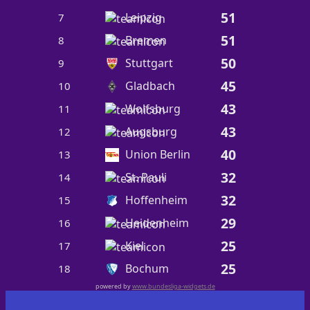
51
Leipzig
7
51
Bremen
8
50
Stuttgart
9
45
Gladbach
10
43
Wolfsburg
11
43
Augsburg
12
40
Union Berlin
13
32
St. Pauli
14
32
Hoffenheim
15
29
Heidenheim
16
25
Kiel
17
25
Bochum
18
powered by
www.bundesliga-widgets.de