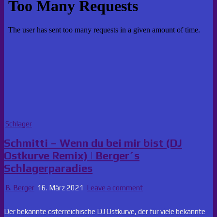
Posted
Schlager
in
Schmitti – Wenn du bei mir bist (DJ
Ostkurve Remix) | Berger´s
Schlagerparadies
B. Berger
16. März 2021
Leave a comment
Der bekannte österreichische DJ Ostkurve, der für viele bekannte