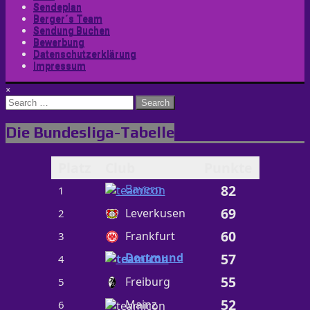
Sendeplan
Berger´s Team
Sendung Buchen
Bewerbung
Datenschutzerklärung
Impressum
×
Search
for:
Die Bundesliga-Tabelle
Platz
Club
Punkte
Bayern
82
1
69
Leverkusen
2
60
Frankfurt
3
Dortmund
57
4
55
Freiburg
5
52
Mainz
6