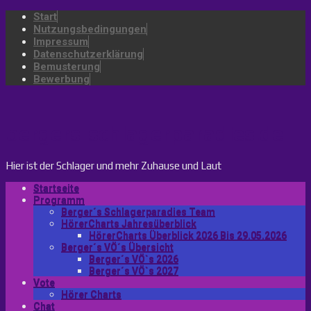
Start
Nutzungsbedingungen
Impressum
Datenschutzerklärung
Bemusterung
Bewerbung
bergers-schlagerparadies.de
Hier ist der Schlager und mehr Zuhause und Laut
Startseite
Programm
Berger´s Schlagerparadies Team
HörerCharts Jahresüberblick
HörerCharts Überblick 2026 Bis 29.05.2026
Berger´s VÖ´s Übersicht
Berger´s VÖ`s 2026
Berger´s VÖ`s 2027
Vote
Hörer Charts
Chat