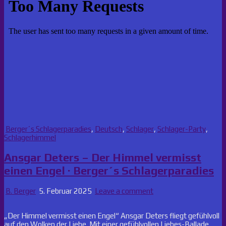
Posted
Berger´s Schlagerparadies
,
Deutsch
,
Schlager
,
Schlager-Party
,
in
Schlagerhimmel
Ansgar Deters – Der Himmel vermisst
einen Engel · Berger´s Schlagerparadies
B. Berger
5. Februar 2025
Leave a comment
„Der Himmel vermisst einen Engel“ Ansgar Deters fliegt gefühlvoll
auf den Wolken der Liebe. Mit einer gefühlvollen Liebes-Ballade