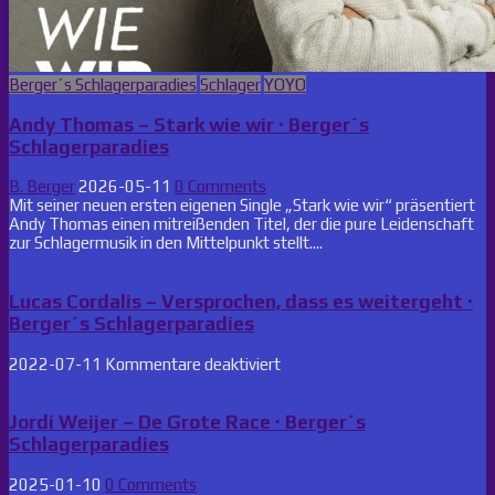
Posted
Berger´s Schlagerparadies
Schlager
YOYO
in
Andy Thomas – Stark wie wir · Berger´s
Schlagerparadies
B. Berger
2026-05-11
0 Comments
Mit seiner neuen ersten eigenen Single „Stark wie wir“ präsentiert
Andy Thomas einen mitreißenden Titel, der die pure Leidenschaft
zur Schlagermusik in den Mittelpunkt stellt....
Lucas Cordalis – Versprochen, dass es weitergeht ·
Berger´s Schlagerparadies
für
2022-07-11
Kommentare deaktiviert
Lucas
Cordalis
–
Jordi Weijer – De Grote Race · Berger´s
Versprochen,
Schlagerparadies
dass
es
2025-01-10
0 Comments
weitergeht