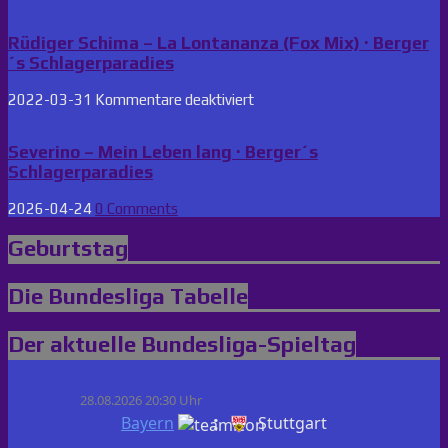
·
Berger
Rüdiger Schima – La Lontananza (Fox Mix) · Berger
´s
´s Schlagerparadies
Schlagerparadies
für
2022-03-31
Kommentare deaktiviert
Rüdiger
Schima
–
Severino – Mein Leben lang · Berger´s
La
Schlagerparadies
Lontananza
(Fox
2026-04-24
0 Comments
Mix)
·
Geburtstag
Berger
´s
Schlagerparadies
Die Bundesliga Tabelle
Der aktuelle Bundesliga-Spieltag
28.08.2026 20:30 Uhr
:
Bayern
Stuttgart