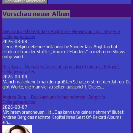
Vorschau neuer Alben
dee jay RUFUS feat. Jazz Aughton – Please don’t go · Berger´s
Schlagerparadies
2026-08-08
Der in Belgien lebende holländische Sänger Jazz Aughton hat
erfolgreich an der Staffel „Voice of Flanders“ in mehreren Shows
mitgewirkt....
Bert Beel – Du hattest es nicht immer leicht mit mir · Berger´s
Schlagerparadies
2026-08-08
Manchmal erkennt man den größten Schatz erst mit den Jahren. Es
gibt Worte, die man viel zu selten ausspricht. Dieses...
Andrea Berg – Das kann uns keiner nehmen · Berger´s
Schlagerparadies
2026-08-07
Mit ihrem brandneuen Hit „Das kann uns keiner nehmen“ läutet
Andrea Berg das nächste Kapitel ihres Best Of-Rekord Albums
ein....