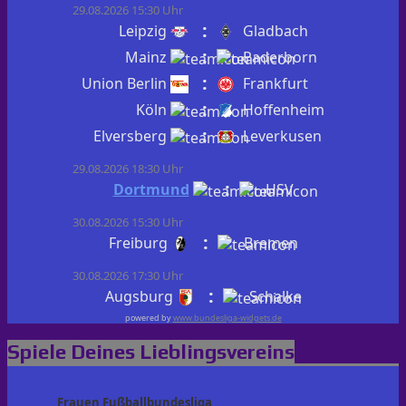
29.08.2026 15:30 Uhr
:
Leipzig
Gladbach
:
Mainz
Paderborn
:
Union Berlin
Frankfurt
:
Köln
Hoffenheim
:
Elversberg
Leverkusen
29.08.2026 18:30 Uhr
:
Dortmund
HSV
30.08.2026 15:30 Uhr
:
Freiburg
Bremen
30.08.2026 17:30 Uhr
:
Augsburg
Schalke
powered by
www.bundesliga-widgets.de
Spiele Deines Lieblingsvereins
Frauen Fußballbundesliga