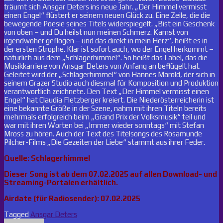
träumt sich Ansgar Deters ins neue Jahr. „Der Himmel vermisst
einen Engel“ flüstert er seinem neuen Glück zu. Eine Zeile, die die
bewegende Poesie seines Titels widerspiegelt. „Bist ein Geschenk
von oben – und Du heilst nun meinen Schmerz. Kamst von
irgendwoher geflogen – und das direkt in mein Herz“, heißt es in
der ersten Strophe. Klar ist sofort auch, wo der Engel herkommt –
natürlich aus dem „Schlagerhimmel“. So heißt das Label, das die
Musikkarriere von Ansgar Deters von Anfang an beflügelt hat.
Geleitet wird der „Schlagerhimmel“ von Hannes Marold, der sich in
seinem Grazer Studio auch diesmal für Komposition und Produktion
verantwortlich zeichnete. Den Text „Der Himmel vermisst einen
Engel“ hat Claudia Fletzberger kreiert. Die Niederösterreicherin ist
eine bekannte Größe in der Szene, nahm mit ihren Titeln bereits
mehrmals erfolgreich beim „Grand Prix der Volksmusik“ teil und
war mit ihren Worten bei „Immer wieder sonntags“ mit Stefan
Mross zu hören. Auch der Text des Titelsongs des Rosamunde
Pilcher-Films „Die Gezeiten der Liebe“ stammt aus ihrer Feder.
Quelle: Schlagerhimmel
Dieser Song ist ab dem 07.02.2025 auf allen Download- und
Streaming-Portalen erhältlich.
Airdate (für Radiosender): 07.02.2025
Tagged
Ansgar Deters