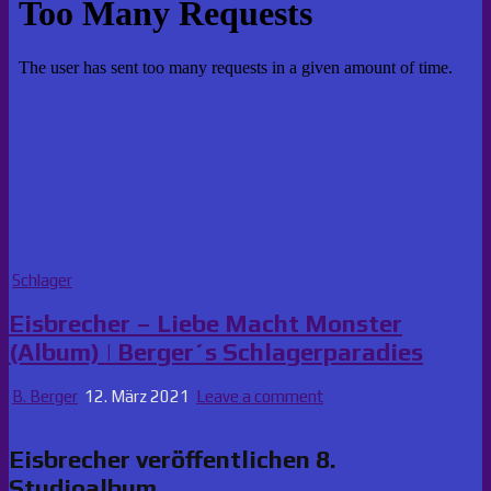
Posted
Schlager
in
Eisbrecher – Liebe Macht Monster
(Album) | Berger´s Schlagerparadies
B. Berger
12. März 2021
Leave a comment
Eisbrecher veröffentlichen 8.
Studioalbum