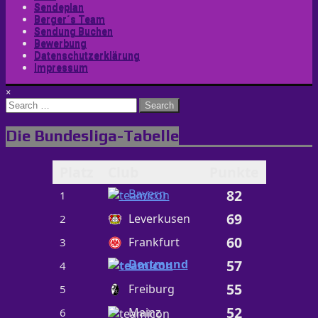
Sendeplan
Berger´s Team
Sendung Buchen
Bewerbung
Datenschutzerklärung
Impressum
×
Search
for:
Die Bundesliga-Tabelle
Platz
Club
Punkte
Bayern
82
1
69
Leverkusen
2
60
Frankfurt
3
Dortmund
57
4
55
Freiburg
5
52
Mainz
6