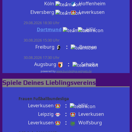
:
Köln
Hoffenheim
:
Elversberg
Leverkusen
29.08.2026 18:30 Uhr
:
Dortmund
HSV
30.08.2026 15:30 Uhr
:
Freiburg
Bremen
30.08.2026 17:30 Uhr
:
Augsburg
Schalke
powered by
www.bundesliga-widgets.de
Spiele Deines Lieblingsvereins
Frauen Fußballbundesliga
:
Leverkusen
HSV
:
Leipzig
Leverkusen
:
Leverkusen
Wolfsburg