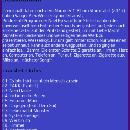
Dreieinhalb Jahre nach dem Nummer 1-Album Sturmfahrt (2017)
haben Sänger Alex Wesselsky und Gitarrist,
Produzent/Programmer Noel Pix sämtliche Stellschrauben des
unverwechselbaren Eisbrecher-Sounds neu justiert und jedes noch
so kleine Detail auf den Prüfstand gestellt, um mit Liebe Macht
Monster ein packendes und vielseitiges neues Werk zu
präsentieren. Wesselsky:„Für uns galt immer schon: Nur was einen
selbst umhaut, kann auch andere wegpusten! Und so ging es
einfach los… Bämm! Die ersten Schritte: Zigarette an, Hirn an, Herz
an, Computer an, Telefon an, Tür auf, Zigarette an, Zigarette aus,
Mikro an… nächster Song!“
Tracklist / Infos
01. Es lohnt sich nicht ein Mensch zu sein
02. FAKK [Explicit]
03. Nein Danke
04. Im Guten Im Bösen
05. Frommer Mann
06. Dagegen (feat. Dero Goi)
07. Liebe macht Monster
08. Systemsprenger
09. Wer bin ich
10. Himmel