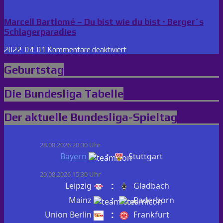
Marcell Bartlomé – Du bist wie du bist · Berger´s
Schlagerparadies
für
2022-04-01
Kommentare deaktiviert
Marcell
Bartlomé
Geburtstag
–
Du
Die Bundesliga Tabelle
bist
wie
du
Der aktuelle Bundesliga-Spieltag
bist
·
Berger
´s
28.08.2026 20:30 Uhr
Schlagerparadies
:
Bayern
Stuttgart
29.08.2026 15:30 Uhr
:
Leipzig
Gladbach
:
Mainz
Paderborn
:
Union Berlin
Frankfurt