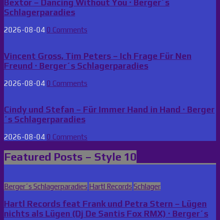
Bextor – Dancing Without You · Berger´s
Schlagerparadies
2026-08-04
0 Comments
Vincent Gross, Tim Peters – Ich Frage Für Nen
Freund · Berger´s Schlagerparadies
2026-08-04
0 Comments
Cindy und Stefan – Für Immer Hand in Hand · Berger
´s Schlagerparadies
2026-08-04
0 Comments
Featured Posts – Style 10
Posted
Berger´s Schlagerparadies
Hartl Records
Schlager
in
Hartl Records feat Frank und Petra Stern – Lügen
nichts als Lügen (Dj De Santis Fox RMX) · Berger´s