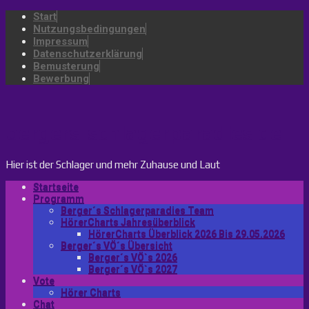
Start
Nutzungsbedingungen
Impressum
Datenschutzerklärung
Bemusterung
Bewerbung
bergers-schlagerparadies.de
Hier ist der Schlager und mehr Zuhause und Laut
Startseite
Programm
Berger´s Schlagerparadies Team
HörerCharts Jahresüberblick
HörerCharts Überblick 2026 Bis 29.05.2026
Berger´s VÖ´s Übersicht
Berger´s VÖ`s 2026
Berger´s VÖ`s 2027
Vote
Hörer Charts
Chat