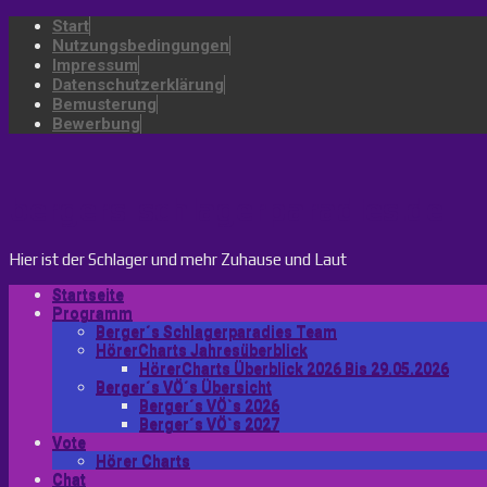
Start
Nutzungsbedingungen
Impressum
Datenschutzerklärung
Bemusterung
Bewerbung
bergers-schlagerparadies.de
Hier ist der Schlager und mehr Zuhause und Laut
Startseite
Programm
Berger´s Schlagerparadies Team
HörerCharts Jahresüberblick
HörerCharts Überblick 2026 Bis 29.05.2026
Berger´s VÖ´s Übersicht
Berger´s VÖ`s 2026
Berger´s VÖ`s 2027
Vote
Hörer Charts
Chat