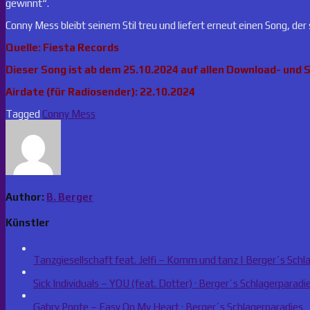
gewinnt“.
Conny Mess bleibt seinem Stil treu und liefert erneut einen Song, der
Quelle: Fiesta Records
Dieser Song ist ab dem 25.10.2024 auf allen Download- und 
Airdate (für Radiosender): 22.10.2024
Tagged
Conny Mess
Author:
B. Berger
Künstler
Tanzgiesellschaft feat. Jelfi – Komm und tanz | Berger´s Schl
Sick Individuals – YOU (feat. Dotter) · Berger´s Schlagerparadi
Gabry Ponte – Easy On My Heart · Berger´s Schlagerparadies