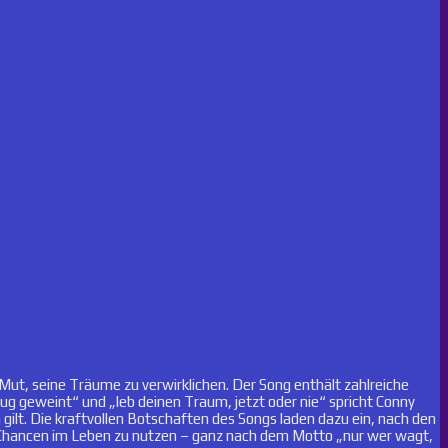
Mut, seine Träume zu verwirklichen. Der Song enthält zahlreiche
nug geweint“ und „leb deinen Traum, jetzt oder nie“ spricht Conny
n gilt. Die kraftvollen Botschaften des Songs laden dazu ein, nach den
e Chancen im Leben zu nutzen – ganz nach dem Motto „nur wer wagt,