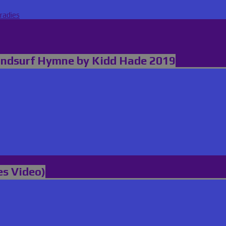
radies
indsurf Hymne by Kidd Hade 2019
es Video)