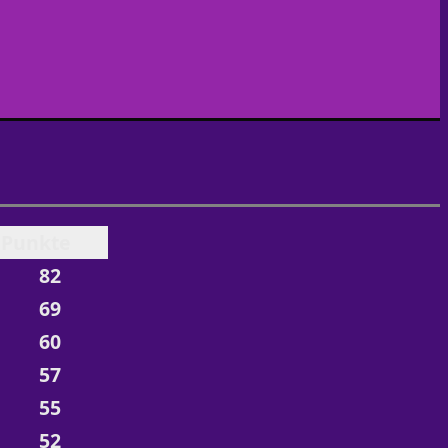
Punkte
82
69
60
57
55
52