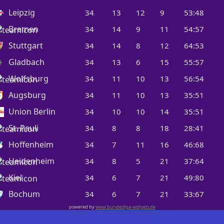
Leipzig
34
13
12
9
53:48
Bremen
34
14
9
11
54:57
Stuttgart
34
14
8
12
64:53
Gladbach
34
13
6
15
55:57
Wolfsburg
34
11
10
13
56:54
Augsburg
34
11
10
13
35:51
Union Berlin
34
10
10
14
35:51
St. Pauli
34
8
8
18
28:41
Hoffenheim
34
7
11
16
46:68
Heidenheim
34
8
5
21
37:64
Kiel
34
6
7
21
49:80
Bochum
34
6
7
21
33:67
powered by
www.bundesliga-widgets.de