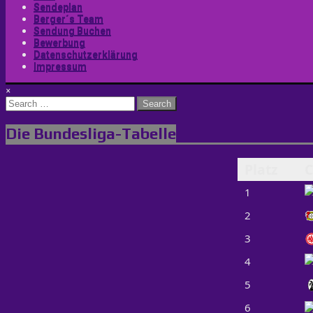
Sendeplan
Berger´s Team
Sendung Buchen
Bewerbung
Datenschutzerklärung
Impressum
×
Search
for:
Die Bundesliga-Tabelle
Platz
C
1
2
3
4
5
6