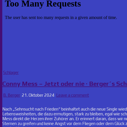
Posted
Schlager
in
Conny Mess – Jetzt oder nie · Berger´s Sc
B. Berger
21. Oktober 2024
Leave a comment
Nach „Sehnsucht nach Frieden“ beinhaltet auch die neue Single wiede
Lebensweisheiten, die dazu ermutigen, stark zu bleiben, egal wie sc
Mess direkt die Herzen ihrer Zuhörer an. Er erinnert daran, dass wir 
Sternen zu greifen und keine Angst vor dem Fliegen oder dem Glück