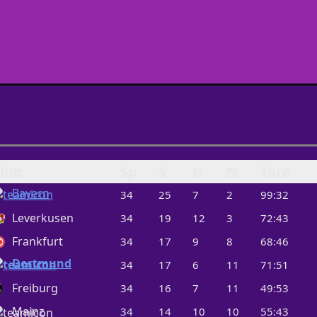
lub
Sp
S
U
N
Tore
Bayern
34
25
7
2
99:32
Leverkusen
34
19
12
3
72:43
Frankfurt
34
17
9
8
68:46
Dortmund
34
17
6
11
71:51
Freiburg
34
16
7
11
49:53
Mainz
34
14
10
10
55:43