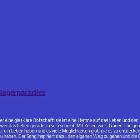
hlagerparadies
r eine glasklare Botschaft: sie ist eine Hymne auf das Leben und den 
hwer das Leben gerade zu sein scheint. Mit Zeilen wie „Tränen sind ge
nur ein Leben haben und es viele Möglichkeiten gibt, die es zu entdecke
 zu haben. Der Song inspiriert dazu, den eigenen Weg zu gehen und di