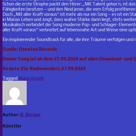
Schon die erste Strophe packt den Hörer: „Mit Talent gebor’n, ist das
Fähigkeiten besitzen – und den Neid jener, die vom Erfolg profitieren
Doch „Mit aller Kraft voraus“ ist mehr als nur ein Song – es ist ein S
in Marias Leben und zeigt, dass wahre Stärke darin liegt, stets weite
Musikalisch verbindet der Song moderne Pop- und Schlager-Elemente 
aller Kraft voraus“ verbreitet auf lebensnahe Art und Weise eine op
Ein inspirierender Soundtrack für alle, die ihre Träume verfolgen und
Quelle: Osnaton Records
Dieser Song ist ab dem 27.09.2024 auf allen Download- und 
Airdate (für Radiosender): 27.09.2024
Tagged
Maria Bonelli
Author:
B. Berger
Künstler