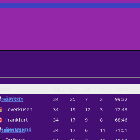
lub
Sp
S
U
N
Tore
Bayern
34
25
7
2
99:32
Leverkusen
34
19
12
3
72:43
Frankfurt
34
17
9
8
68:46
Dortmund
34
17
6
11
71:51