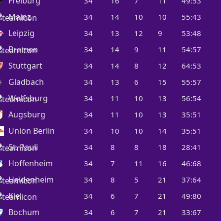
Freiburg
34
16
7
11
49:53
Mainz
34
14
10
10
55:43
Leipzig
34
13
12
9
53:48
Bremen
34
14
9
11
54:57
Stuttgart
34
14
8
12
64:53
Gladbach
34
13
6
15
55:57
Wolfsburg
34
11
10
13
56:54
Augsburg
34
11
10
13
35:51
Union Berlin
34
10
10
14
35:51
St. Pauli
34
8
8
18
28:41
Hoffenheim
34
7
11
16
46:68
Heidenheim
34
8
5
21
37:64
Kiel
34
6
7
21
49:80
Bochum
34
6
7
21
33:67