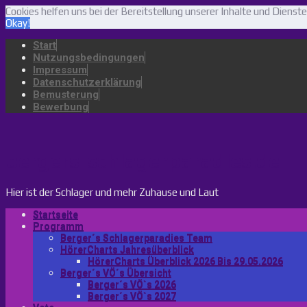
Cookies helfen uns bei der Bereitstellung unserer Inhalte und Dien
Okay!
Start
Nutzungsbedingungen
Impressum
Datenschutzerklärung
Bemusterung
Bewerbung
bergers-schlagerparadies.de
Hier ist der Schlager und mehr Zuhause und Laut
Startseite
Programm
Berger´s Schlagerparadies Team
HörerCharts Jahresüberblick
HörerCharts Überblick 2026 Bis 29.05.2026
Berger´s VÖ´s Übersicht
Berger´s VÖ`s 2026
Berger´s VÖ`s 2027