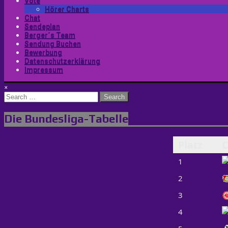
Vote
Hörer Charts
Chat
Sendeplan
Berger´s Team
Sendung Buchen
Bewerbung
Datenschutzerklärung
Impressum
×
Search
for:
Die Bundesliga-Tabelle
Platz
C
1
2
3
4