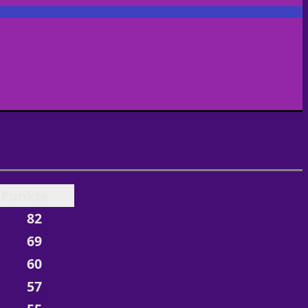
Punkte
82
69
60
57