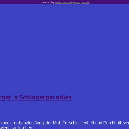
powered by
www.bundesliga-widgets.de
erger´s Schlagerparadies
len und emotionalen Song, der Mut, Entschlossenheit und Durchhalteverm
wieder aufstehen.