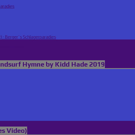
paradies
) · Berger´s Schlagerparadies
agerparadies
indsurf Hymne by Kidd Hade 2019
es Video)