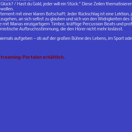
 Glück? / Hast du Gold, jeder will ein Stück.“ Diese Zeilen thematisie
 wollen.
tatement mit einer klaren Botschaft: Jeder Rückschlag ist eine Lektion, 
rzugehen, an sich selbst zu glauben und sich von den Widrigkeiten des 
mit Marias einzigartigem Timbre, kräftige Percussion Beats und prof
timistische Aufbruchsstimmung, die den Hörer nicht mehr loslässt.
 niemals aufgeben – ob auf der großen Bühne des Lebens, im Sport oder 
Streaming-Portalen erhältlich.