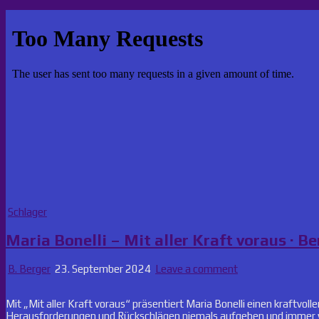
Posted
Schlager
in
Maria Bonelli – Mit aller Kraft voraus · B
B. Berger
23. September 2024
Leave a comment
Mit „Mit aller Kraft voraus“ präsentiert Maria Bonelli einen kraftvol
Herausforderungen und Rückschlägen niemals aufgeben und immer 