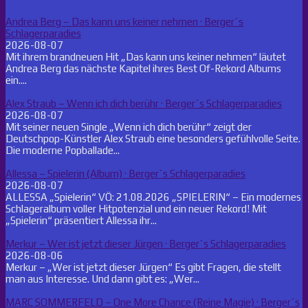
Andrea Berg – Das kann uns keiner nehmen · Berger´s
Schlagerparadies
2026-08-07
Mit ihrem brandneuen Hit „Das kann uns keiner nehmen“ läutet
Andrea Berg das nächste Kapitel ihres Best Of-Rekord Albums
ein....
Alex Straub – Wenn ich dich berühr · Berger´s Schlagerparadies
2026-08-07
Mit seiner neuen Single „Wenn ich dich berühr“ zeigt der
Deutschpop-Künstler Alex Straub eine besonders gefühlvolle Seite.
Die moderne Popballade...
Allessa – Spielerin (Album) · Berger´s Schlagerparadies
2026-08-07
ALLESSA „Spielerin“ VÖ: 21.08.2026 „SPIELERIN“ – Ein modernes
Schlageralbum voller Hitpotenzial und ein neuer Rekord! Mit
„Spielerin“ präsentiert Allessa ihr...
Merkur – Wer ist jetzt dieser Jürgen · Berger´s Schlagerparadies
2026-08-06
Merkur – „Wer ist jetzt dieser Jürgen“ Es gibt Fragen, die stellt
man aus Interesse. Und dann gibt es: „Wer...
MARC SOMMERFELD – One More Chance (Reine Magie) · Berger´s