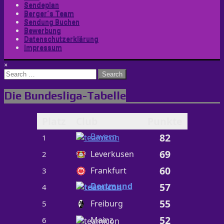
Sendeplan
Berger´s Team
Sendung Buchen
Bewerbung
Datenschutzerklärung
Impressum
×
Search
for:
Die Bundesliga-Tabelle
Platz
Club
Punkte
Bayern
82
1
69
Leverkusen
2
60
Frankfurt
3
Dortmund
57
4
55
Freiburg
5
52
Mainz
6