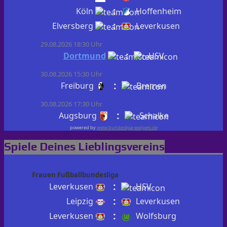
:
Köln
Hoffenheim
:
Elversberg
Leverkusen
29.08.2026 18:30 Uhr
:
Dortmund
HSV
30.08.2026 15:30 Uhr
:
Freiburg
Bremen
30.08.2026 17:30 Uhr
:
Augsburg
Schalke
powered by
www.bundesliga-widgets.de
Spiele Deines Lieblingsvereins
Frauen Fußballbundesliga
:
Leverkusen
HSV
:
Leipzig
Leverkusen
:
Leverkusen
Wolfsburg