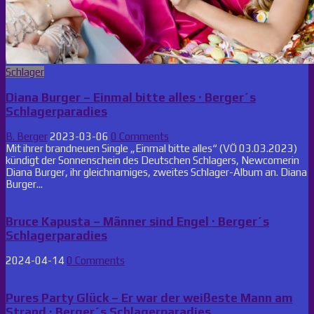
Posted
Schlager
in
Diana Burger – Einmal bitte alles · Berger´s
Schlagerparadies
B. Berger
2023-03-06
0 Comments
Mit ihrer brandneuen Single „Einmal bitte alles“ (VÖ 03.03.2023)
kündigt der Sonnenschein des Deutschen Schlagers, Newcomerin
Diana Burger, ihr gleichnamiges, zweites Schlager-Album an. Diana
Burger...
Bruce Kapusta – Männer sind Engel · Berger´s
Schlagerparadies
2024-04-14
0 Comments
Pures Party Glück – Er war der weißeste Mann am
Strand · Berger´s Schlagerparadies