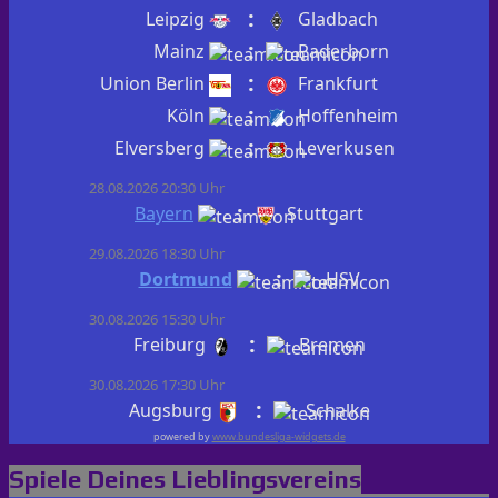
:
Leipzig
Gladbach
:
Mainz
Paderborn
:
Union Berlin
Frankfurt
:
Köln
Hoffenheim
:
Elversberg
Leverkusen
28.08.2026 20:30 Uhr
:
Bayern
Stuttgart
29.08.2026 18:30 Uhr
:
Dortmund
HSV
30.08.2026 15:30 Uhr
:
Freiburg
Bremen
30.08.2026 17:30 Uhr
:
Augsburg
Schalke
powered by
www.bundesliga-widgets.de
Spiele Deines Lieblingsvereins