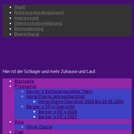
Start
Nutzungsbedingungen
Impressum
Datenschutzerklärung
Bemusterung
Bewerbung
bergers-schlagerparadies.de
Hier ist der Schlager und mehr Zuhause und Laut
Startseite
Programm
Berger´s Schlagerparadies Team
HörerCharts Jahresüberblick
HörerCharts Überblick 2026 Bis 29.05.2026
Berger´s VÖ´s Übersicht
Berger´s VÖ`s 2026
Berger´s VÖ`s 2027
Vote
Hörer Charts
Chat