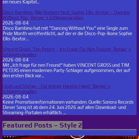
ein neues Kapitel...
Disco Bambino, Nile Rodgers feat. Sophie Ellis-Bextor – Dancing
Without You · Berger´s Schlagerparadies
2026-08-04
Disco Bambino hat mit "Dancing Without You" eine Single zum
Pride Month veröffentlicht, auf der er die Disco-Pop-Ikone Sophie
Ellis-Bextor...
Vincent Gross, Tim Peters – Ich Frage Für Nen Freund · Berger´s
Schlagerparadies
2026-08-04
Mit „Ich frage für nen Freund“ haben VINCENT GROSS und TIM
PETERS einen modernen Party-Schlager aufgenommen, der auf
den ersten Blick vor...
Cindy und Stefan – Für Immer Hand in Hand · Berger´s
Schlagerparadies
2026-08-04
Keine Promotioninformationen vorhanden. Quelle: Sonora Records
Dieser Song ist ab dem 24. Juni 2026 auf allen Download- und
Streaming-Portalen erhältlich. ...
Featured Posts – Style 2