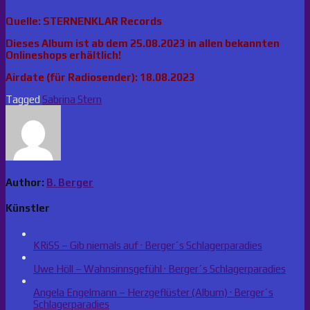
Quelle: STERNENKLAR Records
Dieses Album ist ab dem 25.08.2023 in allen bekannten
Onlineshops erhältlich!
Airdate (für Radiosender): 18.08.2023
Tagged
Sabrina Stern
Author:
B. Berger
Künstler
KRiSS – Gib niemals auf · Berger´s Schlagerparadies
Uwe Höll – Wahnsinnsgefühl · Berger´s Schlagerparadies
Angela Engelmann – Herzgeflüster (Album) · Berger´s
Schlagerparadies