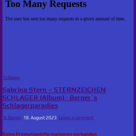
Posted
Schlager
in
Sabrina Stern – STERNZEICHEN
SCHLAGER (Album) · Berger´s
Schlagerparadies
B. Berger
18. August 2023
Leave a comment
Keine Promotioninformationen vorhanden