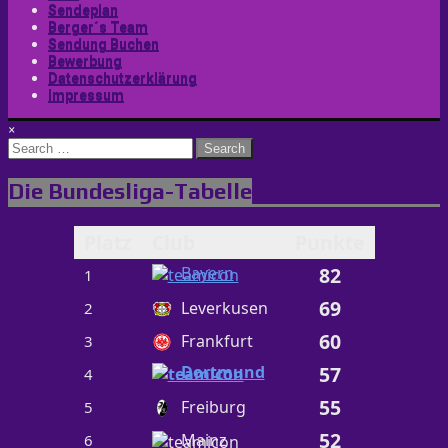
Sendeplan
Berger´s Team
Sendung Buchen
Bewerbung
Datenschutzerklärung
Impressum
×
Search
for:
Die Bundesliga-Tabelle
Platz
Club
Punkte
Bayern
82
1
69
Leverkusen
2
60
Frankfurt
3
Dortmund
57
4
55
Freiburg
5
52
Mainz
6