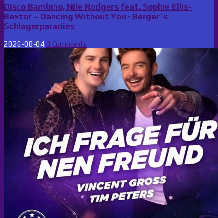
Disco Bambino, Nile Rodgers feat. Sophie Ellis-
Bextor – Dancing Without You · Berger´s
Schlagerparadies
2026-08-04
0 Comments