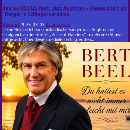
dee jay RUFUS feat. Jazz Aughton – Please don’t go
· Berger´s Schlagerparadies
B. Berger
2026-08-08
0 Comments
Der in Belgien lebende holländische Sänger Jazz Aughton hat
erfolgreich an der Staffel „Voice of Flanders“ in mehreren Shows
mitgewirkt. Über diesen medialen Erfolg lernten...