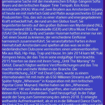
gemeinsame Sache mit der mexikanischen Erfolgs-Sängerin Sofía
Reyes und den britischen Rapper Tinie Tempah. Kris Kross
Amsterdam (KKA): Was mit zwei Brüdern aus Amsterdam begann,
ist heute ein mit mehrfach Gold und Platin ausgezeichnetes DJ und
Produzenten-Trio, das sich zu einer starken und energiegeladenen
Kraft entwickelt hat, die rund um den Globus tourt. Sie
begeisterten bereits auf den großen Bühnen von Mysteryland (NL),
Tomorrowland (BE), Parookaville (GER) und Ultra Music Festival
(USA)! Die Brüder Jordy und Sander Huisman hatten immer nur ein
Ziel: einen Sound zu kreieren, der verschiedene Einflüsse
harmonisch zusammenführt. Sie veranstalteten Parties in ihrer
Heimatstadt Amsterdam und spielten all das was sie in der
niederländischen Clubszene vermissten: einen unkonventionellen
Mix aus R&B, Hip-Hop, Trap und House. Im Jahr 2014 kam MC Yuki
Kempees hinzu, der das Trio in seine endgültige Form brachte.
2015 feierten sie dann mit ihrem Song „Until The Morning“ ihr
Debüt. Danach folgten weitere Veröffentlichungen und das Trio
machte mehr und mehr Wellen in der Branche. Die
Veröffentlichung „SEX“ mit Cheat Codes, wurde zu einem
internationalen Hit mit mehr als 650 Millionen Streams auf Spotify.
Später folgte „Whenever“ in Kooperation mit dem britischen
Popstar Conor Maynard. Hierbei haben sie den „Whenever,
Wherever“ Hit von Shakira aufgegriffen, aber natürlich einen
kleinen Kris Kross Amsterdam-Twist hinzugefügt. In der Folge
wurde der Song zum Sommersong des Jahres 2018. Er erlangte
weltweite Aufmerksamkeit, als er es in die Billboard Dance Charts,
die Global Top 50 und 29 Viral Charts auf Spotify schaffte und zählt