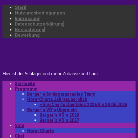
Start
Nutzungsbedingungen
Impressum
Datenschutzerklärung
Bemusterung
Bewerbung
bergers-schlagerparadies.de
Hier ist der Schlager und mehr Zuhause und Laut
Startseite
Programm
Berger´s Schlagerparadies Team
HörerCharts Jahresüberblick
HörerCharts Überblick 2026 Bis 29.05.2026
Berger´s VÖ´s Übersicht
Berger´s VÖ`s 2026
Berger´s VÖ`s 2027
Vote
Hörer Charts
Chat