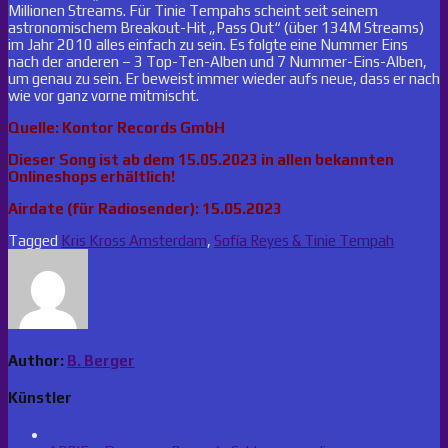
Millionen Streams. Für Tinie Tempahs scheint seit seinem
astronomischem Breakout-Hit „Pass Out“ (über 134M Streams)
im Jahr 2010 alles einfach zu sein. Es folgte eine Nummer Eins
nach der anderen – 3 Top-Ten-Alben und 7 Nummer-Eins-Alben,
um genau zu sein. Er beweist immer wieder aufs neue, dass er nach
wie vor ganz vorne mitmischt.
Quelle: Kontor Records GmbH
Dieser Song ist ab dem 15.05.2023 in allen bekannten
Onlineshops erhältlich!
Airdate (für Radiosender): 15.05.2023
Tagged
Kris Kross Amsterdam
,
Sofía Reyes & Tinie Tempah
Author:
B. Berger
Künstler