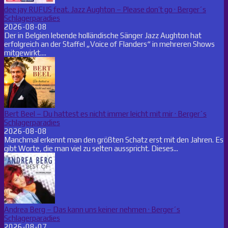
dee jay RUFUS feat. Jazz Aughton – Please don’t go · Berger´s
Schlagerparadies
2026-08-08
Der in Belgien lebende holländische Sänger Jazz Aughton hat
erfolgreich an der Staffel „Voice of Flanders“ in mehreren Shows
mitgewirkt....
Bert Beel – Du hattest es nicht immer leicht mit mir · Berger´s
Schlagerparadies
2026-08-08
Manchmal erkennt man den größten Schatz erst mit den Jahren. Es
gibt Worte, die man viel zu selten ausspricht. Dieses...
Andrea Berg – Das kann uns keiner nehmen · Berger´s
Schlagerparadies
2026-08-07