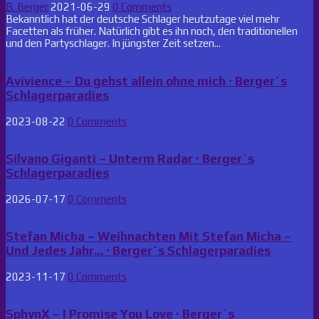
B. Berger
2021-06-29
0 Comments
Bekanntlich hat der deutsche Schlager heutzutage viel mehr
Facetten als früher. Natürlich gibt es ihn noch, den traditionellen
und den Partyschlager. In jüngster Zeit setzen...
Avivience – Du gehst allein ohne mich · Berger´s
Schlagerparadies
2023-08-22
0 Comments
Silvano Giganti – Unterm Radar · Berger´s
Schlagerparadies
2026-07-17
0 Comments
Stefan Micha – Weihnachten Mit Stefan Micha –
Und Jedes Jahr… · Berger´s Schlagerparadies
2023-11-17
0 Comments
SphynX – I Promise You Love · Berger´s