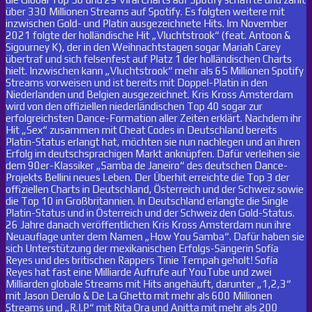
über 330 Millionen Streams auf Spotify. Es folgten weitere mit
inzwischen Gold- und Platin ausgezeichnete Hits. Im November
2021 folgte der holländische Hit „Vluchtstrook“ (feat. Antoon &
Sigourney K), der in den Weihnachtstagen sogar Mariah Carey
übertraf und sich felsenfest auf Platz 1 der holländischen Charts
hielt. Inzwischen kann „Vluchtstrook“ mehr als 65 Millionen Spotify
Streams vorweisen und ist bereits mit Doppel-Platin in den
Niederlanden und Belgien ausgezeichnet. Kris Kross Amsterdam
wird von den offiziellen niederländischen Top 40 sogar zur
erfolgreichsten Dance-Formation aller Zeiten erklärt. Nachdem ihr
Hit „Sex“ zusammen mit Cheat Codes in Deutschland bereits
Platin-Status erlangt hat, möchten sie nun nachlegen und an ihren
Erfolg im deutschsprachigen Markt anknüpfen. Dafür verleihen sie
dem 90er-Klassiker „Samba de Janeiro“ des deutschen Dance-
Projekts Bellini neues Leben. Der Überhit erreichte die Top 3 der
offiziellen Charts in Deutschland, Österreich und der Schweiz sowie
die Top 10 in Großbritannien. In Deutschland erlangte die Single
Platin-Status und in Österreich und der Schweiz den Gold-Status.
26 Jahre danach veröffentlichen Kris Kross Amsterdam nun ihre
Neuauflage unter dem Namen „How You Samba“. Dafür haben sie
sich Unterstützung der mexikanischen Erfolgs-Sängerin Sofía
Reyes und des britischen Rappers Tinie Tempah geholt! Sofía
Reyes hat fast eine Milliarde Aufrufe auf YouTube und zwei
Milliarden globale Streams mit Hits angehäuft, darunter „1,2,3“
mit Jason Derulo & De La Ghetto mit mehr als 600 Millionen
Streams und „R.I.P“ mit Rita Ora und Anitta mit mehr als 200