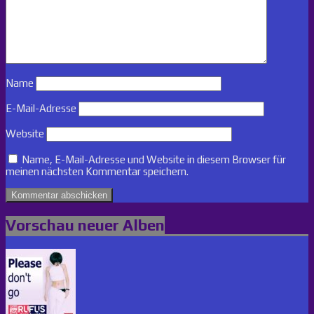
Name
E-Mail-Adresse
Website
Name, E-Mail-Adresse und Website in diesem Browser für
meinen nächsten Kommentar speichern.
Vorschau neuer Alben