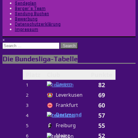
Sendeplan
Berger´s Team
Sendung Buchen
Bewerbung
Datenschutzerklärung
Impressum
×
Search
for:
Die Bundesliga-Tabelle
Platz
Club
Punkte
Bayern
82
1
69
Leverkusen
2
60
Frankfurt
3
Dortmund
57
4
55
Freiburg
5
52
Mainz
6