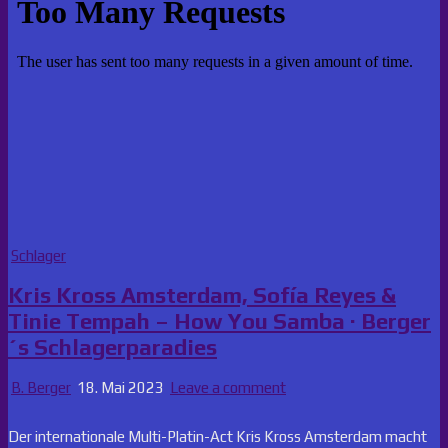
Posted
Schlager
in
Kris Kross Amsterdam, Sofía Reyes &
Tinie Tempah – How You Samba · Berger
´s Schlagerparadies
B. Berger
18. Mai 2023
Leave a comment
Der internationale Multi-Platin-Act Kris Kross Amsterdam macht