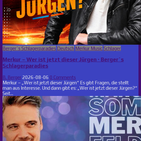
Posted
Berger´s Schlagerparadies
Deutsch
Merkur Music
Schlager
in
Merkur – Wer ist jetzt dieser Jürgen · Berger´s
Schlagerparadies
B. Berger
2026-08-06
0 Comments
Merkur – „Wer ist jetzt dieser Jürgen“ Es gibt Fragen, die stellt
man aus Interesse. Und dann gibt es: „Wer ist jetzt dieser Jürgen?“
Seit...