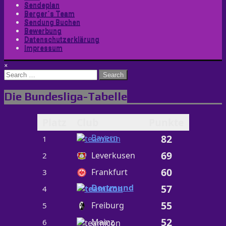
Sendeplan
Berger´s Team
Sendung Buchen
Bewerbung
Datenschutzerklärung
Impressum
×
Search
for:
Die Bundesliga-Tabelle
Platz
Club
Punkte
Bayern
82
1
69
Leverkusen
2
60
Frankfurt
3
Dortmund
57
4
55
Freiburg
5
52
Mainz
6