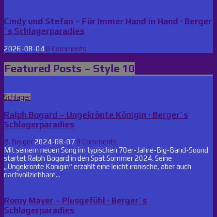
Cindy und Stefan – Für Immer Hand in Hand · Berger
´s Schlagerparadies
2026-08-04
0 Comments
Featured Posts – Style 10
Posted
Schlager
in
Ralph Bogard – Ungekrönte Königin · Berger´s
Schlagerparadies
B. Berger
2024-08-07
0 Comments
Mit seinem neuen Song im typischen 70er-Jahre-Big-Band-Sound
startet Ralph Bogard in den Spät Sommer 2024. Seine
„Ungekrönte Königin“ erzählt eine leicht ironische, aber auch
nachvollziehbare...
Romy Mayer – Plusgefühl · Berger´s
Schlagerparadies