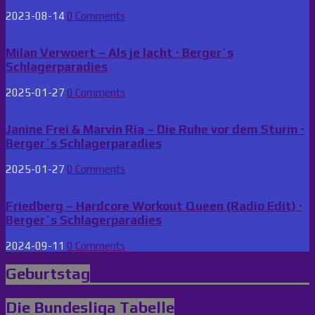
2023-08-14
0 Comments
Milan Verwoert – Als je lacht · Berger´s
Schlagerparadies
2025-01-27
0 Comments
Janine Frei & Marvin Ria – Die Ruhe vor dem Sturm ·
Berger´s Schlagerparadies
2025-01-27
0 Comments
Friedberg – Hardcore Workout Queen (Radio Edit) ·
Berger´s Schlagerparadies
2024-09-11
0 Comments
Geburtstag
Die Bundesliga Tabelle