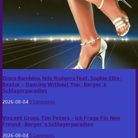
Disco Bambino, Nile Rodgers feat. Sophie Ellis-
Bextor – Dancing Without You · Berger´s
Schlagerparadies
2026-08-04
0 Comments
Vincent Gross, Tim Peters – Ich Frage Für Nen
Freund · Berger´s Schlagerparadies
2026-08-04
0 Comments