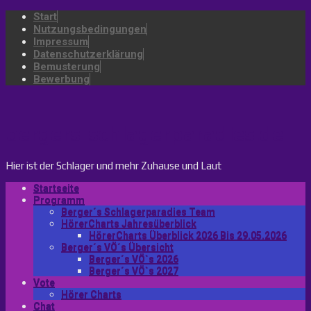
Start
Nutzungsbedingungen
Impressum
Datenschutzerklärung
Bemusterung
Bewerbung
bergers-schlagerparadies.de
Hier ist der Schlager und mehr Zuhause und Laut
Startseite
Programm
Berger´s Schlagerparadies Team
HörerCharts Jahresüberblick
HörerCharts Überblick 2026 Bis 29.05.2026
Berger´s VÖ´s Übersicht
Berger´s VÖ`s 2026
Berger´s VÖ`s 2027
Vote
Hörer Charts
Chat