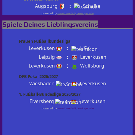
:
Augsburg
Schalke
powered by
www.bundesliga-widgets.de
Spiele Deines Lieblingsvereins
Frauen Fußballbundesliga
:
Leverkusen
HSV
:
Leipzig
Leverkusen
:
Leverkusen
Wolfsburg
DFB Pokal 2026/2027
:
Wiesbaden
Leverkusen
1. Fußball-Bundesliga 2026/2027
:
Elversberg
Leverkusen
powered by
www.bundesliga-widgets.de