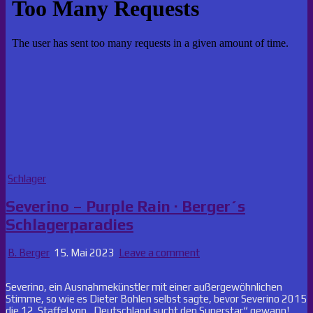
Posted
Schlager
in
Severino – Purple Rain · Berger´s
Schlagerparadies
B. Berger
15. Mai 2023
Leave a comment
Severino, ein Ausnahmekünstler mit einer außergewöhnlichen
Stimme, so wie es Dieter Bohlen selbst sagte, bevor Severino 2015
die 12. Staffel von „Deutschland sucht den Superstar“ gewann!