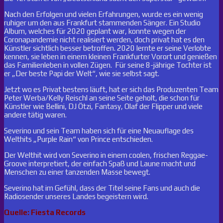
Nach den Erfolgen und vielen Erfahrungen, wurde es ein wenig
ruhiger um den aus Frankfurt stammenden Sänger. Ein Studio
Album, welches für 2020 geplant war, konnte wegen der
Coronapandemie nicht realisiert werden, doch privat hat es den
Künstler sichtlich besser betroffen. 2020 lernte er seine Verlobte
kennen, sie leben in einem kleinen Frankfurter Vorort und genießen
das Familienleben in vollen Zügen. Für seine 8-jährige Tochter ist
er „Der beste Papi der Welt“, wie sie selbst sagt.
Jetzt wo es Privat bestens läuft, hat er sich das Produzenten Team
Peter Werba/Kelly Reischl an seine Seite geholt, die schon für
Künstler wie Bellini, DJ Ötzi, Fantasy, Olaf der Flipper und viele
andere tätig waren.
Severino und sein Team haben sich für eine Neuauflage des
Welthits „Purple Rain“ von Prince entschieden.
Der Welthit wird von Severino in einem coolen, frischen Reggae-
Groove interpretiert, der einfach Spaß und Laune macht und
Menschen zu einer tanzenden Masse bewegt.
Severino hat im Gefühl, dass der Titel seine Fans und auch die
Radiosender unseres Landes begeistern wird.
Quelle: Fiesta Records