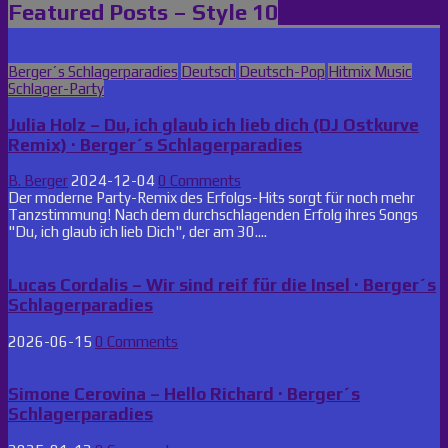
Featured Posts – Style 10
Posted
Berger´s Schlagerparadies
Deutsch
Deutsch-Pop
Hitmix Music
in
Schlager-Party
Julia Holz – Du, ich glaub ich lieb dich (DJ Ostkurve
Remix) · Berger´s Schlagerparadies
B. Berger
2024-12-04
0 Comments
Der moderne Party-Remix des Erfolgs-Hits sorgt für noch mehr
Tanzstimmung! Nach dem durchschlagenden Erfolg ihres Songs
"Du, ich glaub ich lieb Dich", der am 30....
Lucas Cordalis – Wir sind reif für die Insel · Berger´s
Schlagerparadies
2026-06-15
0 Comments
Simone Cerovina – Hello Richard · Berger´s
Schlagerparadies