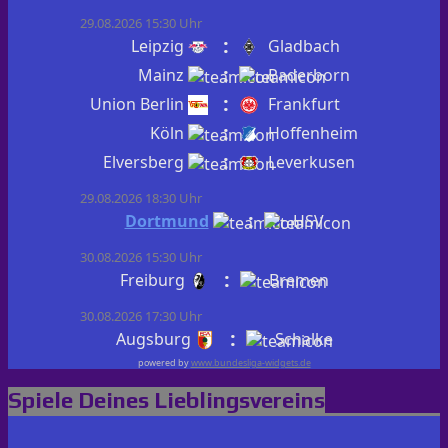
29.08.2026 15:30 Uhr
:
Leipzig
Gladbach
:
Mainz
Paderborn
:
Union Berlin
Frankfurt
:
Köln
Hoffenheim
:
Elversberg
Leverkusen
29.08.2026 18:30 Uhr
:
Dortmund
HSV
30.08.2026 15:30 Uhr
:
Freiburg
Bremen
30.08.2026 17:30 Uhr
:
Augsburg
Schalke
powered by
www.bundesliga-widgets.de
Spiele Deines Lieblingsvereins