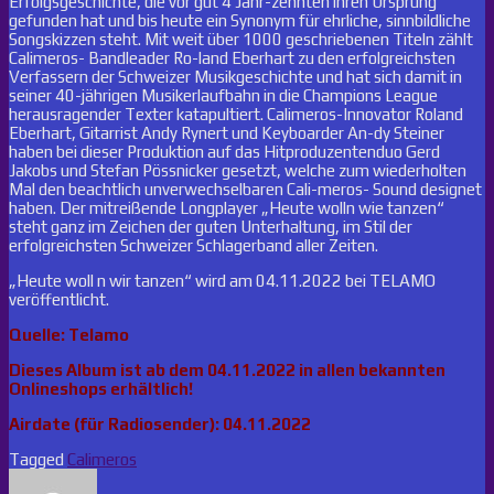
Erfolgsgeschichte, die vor gut 4 Jahr-zehnten ihren Ursprung
gefunden hat und bis heute ein Synonym für ehrliche, sinnbildliche
Songskizzen steht. Mit weit über 1000 geschriebenen Titeln zählt
Calimeros- Bandleader Ro-land Eberhart zu den erfolgreichsten
Verfassern der Schweizer Musikgeschichte und hat sich damit in
seiner 40-jährigen Musikerlaufbahn in die Champions League
herausragender Texter katapultiert. Calimeros-Innovator Roland
Eberhart, Gitarrist Andy Rynert und Keyboarder An-dy Steiner
haben bei dieser Produktion auf das Hitproduzentenduo Gerd
Jakobs und Stefan Pössnicker gesetzt, welche zum wiederholten
Mal den beachtlich unverwechselbaren Cali-meros- Sound designet
haben. Der mitreißende Longplayer „Heute wolln wie tanzen“
steht ganz im Zeichen der guten Unterhaltung, im Stil der
erfolgreichsten Schweizer Schlagerband aller Zeiten.
„Heute woll n wir tanzen“ wird am 04.11.2022 bei TELAMO
veröffentlicht.
Quelle: Telamo
Dieses Album ist ab dem 04.11.2022 in allen bekannten
Onlineshops erhältlich!
Airdate (für Radiosender): 04.11.2022
Tagged
Calimeros