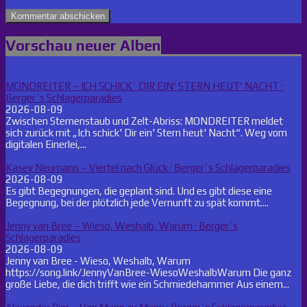
Vorschau neuer Alben
MONDREITER – ICH SCHICK` DIR EIN‘ STERN HEUT‘ NACHT ·
Berger´s Schlagerparadies
2026-08-09
Zwischen Sternenstaub und Zelt-Abriss: MONDREITER meldet
sich zurück mit „Ich schick' Dir ein' Stern heut' Nacht“. Weg vom
digitalen Einerlei,...
Kasey Neumann – Viertel nach Glück · Berger´s Schlagerparadies
2026-08-09
Es gibt Begegnungen, die geplant sind. Und es gibt diese eine
Begegnung, bei der plötzlich jede Vernunft zu spät kommt....
Jenny van Bree – Wieso, Weshalb, Warum · Berger´s
Schlagerparadies
2026-08-09
Jenny van Bree - Wieso, Weshalb, Warum
https://song.link/JennyVanBree-WiesoWeshalbWarum Die ganz
große Liebe, die dich trifft wie ein Schmiedehammer Aus einem...