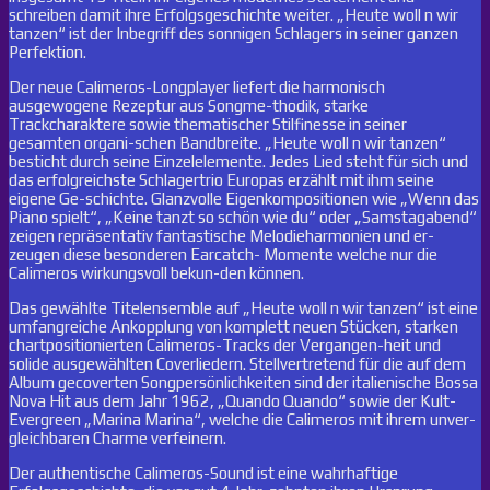
schreiben damit ihre Erfolgsgeschichte weiter. „Heute woll n wir
tanzen“ ist der Inbegriff des sonnigen Schlagers in seiner ganzen
Perfektion.
Der neue Calimeros-Longplayer liefert die harmonisch
ausgewogene Rezeptur aus Songme-thodik, starke
Trackcharaktere sowie thematischer Stilfinesse in seiner
gesamten organi-schen Bandbreite. „Heute woll n wir tanzen“
besticht durch seine Einzelelemente. Jedes Lied steht für sich und
das erfolgreichste Schlagertrio Europas erzählt mit ihm seine
eigene Ge-schichte. Glanzvolle Eigenkompositionen wie „Wenn das
Piano spielt“, „Keine tanzt so schön wie du“ oder „Samstagabend“
zeigen repräsentativ fantastische Melodieharmonien und er-
zeugen diese besonderen Earcatch- Momente welche nur die
Calimeros wirkungsvoll bekun-den können.
Das gewählte Titelensemble auf „Heute woll n wir tanzen“ ist eine
umfangreiche Ankopplung von komplett neuen Stücken, starken
chartpositionierten Calimeros-Tracks der Vergangen-heit und
solide ausgewählten Coverliedern. Stellvertretend für die auf dem
Album gecoverten Songpersönlichkeiten sind der italienische Bossa
Nova Hit aus dem Jahr 1962, „Quando Quando“ sowie der Kult-
Evergreen „Marina Marina“, welche die Calimeros mit ihrem unver-
gleichbaren Charme verfeinern.
Der authentische Calimeros-Sound ist eine wahrhaftige