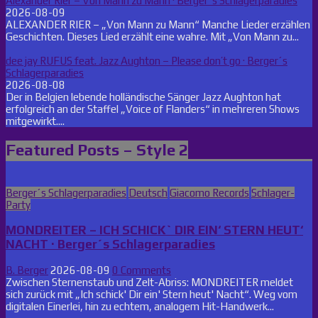
Alexander Rier – Von Mann zu Mann · Berger´s Schlagerparadies
2026-08-09
ALEXANDER RIER – „Von Mann zu Mann“ Manche Lieder erzählen
Geschichten. Dieses Lied erzählt eine wahre. Mit „Von Mann zu...
dee jay RUFUS feat. Jazz Aughton – Please don’t go · Berger´s
Schlagerparadies
2026-08-08
Der in Belgien lebende holländische Sänger Jazz Aughton hat
erfolgreich an der Staffel „Voice of Flanders“ in mehreren Shows
mitgewirkt....
Featured Posts – Style 2
Posted
Berger´s Schlagerparadies
Deutsch
Giacomo Records
Schlager-
in
Party
MONDREITER – ICH SCHICK` DIR EIN‘ STERN HEUT‘
NACHT · Berger´s Schlagerparadies
B. Berger
2026-08-09
0 Comments
Zwischen Sternenstaub und Zelt-Abriss: MONDREITER meldet
sich zurück mit „Ich schick' Dir ein' Stern heut' Nacht“. Weg vom
digitalen Einerlei, hin zu echtem, analogem Hit-Handwerk...