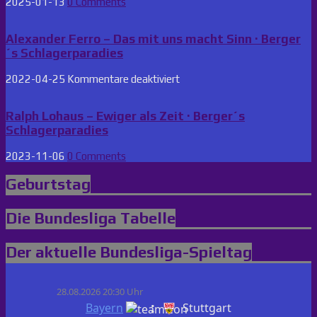
2025-01-13
0 Comments
Alexander Ferro – Das mit uns macht Sinn · Berger
´s Schlagerparadies
für
2022-04-25
Kommentare deaktiviert
Alexander
Ferro
–
Ralph Lohaus – Ewiger als Zeit · Berger´s
Das
Schlagerparadies
mit
uns
2023-11-06
0 Comments
macht
Sinn
Geburtstag
·
Berger
´s
Die Bundesliga Tabelle
Schlagerparadies
Der aktuelle Bundesliga-Spieltag
28.08.2026 20:30 Uhr
:
Bayern
Stuttgart