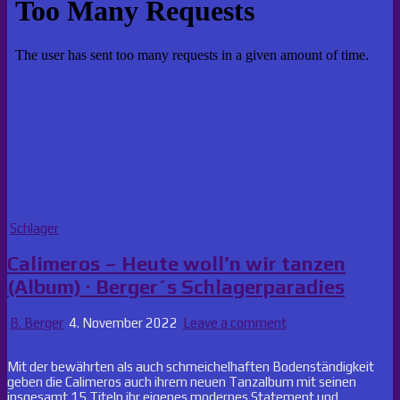
Posted
Schlager
in
Calimeros – Heute woll’n wir tanzen
(Album) · Berger´s Schlagerparadies
B. Berger
4. November 2022
Leave a comment
Mit der bewährten als auch schmeichelhaften Bodenständigkeit
geben die Calimeros auch ihrem neuen Tanzalbum mit seinen
insgesamt 15 Titeln ihr eigenes modernes Statement und