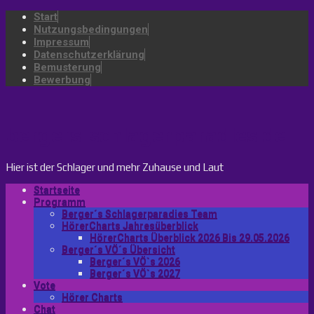
Start
Nutzungsbedingungen
Impressum
Datenschutzerklärung
Bemusterung
Bewerbung
bergers-schlagerparadies.de
Hier ist der Schlager und mehr Zuhause und Laut
Startseite
Programm
Berger´s Schlagerparadies Team
HörerCharts Jahresüberblick
HörerCharts Überblick 2026 Bis 29.05.2026
Berger´s VÖ´s Übersicht
Berger´s VÖ`s 2026
Berger´s VÖ`s 2027
Vote
Hörer Charts
Chat