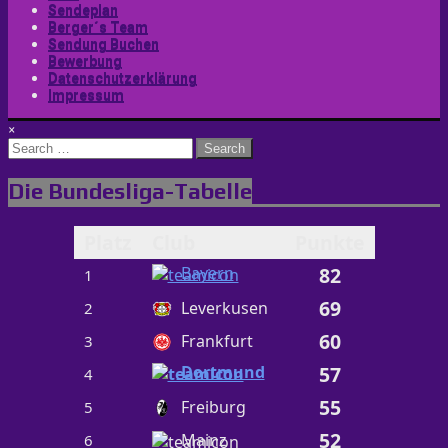
Sendeplan
Berger´s Team
Sendung Buchen
Bewerbung
Datenschutzerklärung
Impressum
×
Search
for:
Die Bundesliga-Tabelle
Platz
Club
Punkte
Bayern
82
1
69
Leverkusen
2
60
Frankfurt
3
Dortmund
57
4
55
Freiburg
5
52
Mainz
6