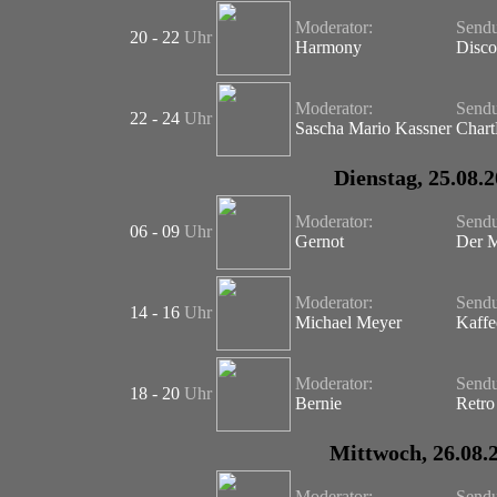
Moderator:
Send
20 - 22
Uhr
Harmony
Disco
Moderator:
Send
22 - 24
Uhr
Sascha Mario Kassner
Chart
Dienstag, 25.08.
Moderator:
Send
06 - 09
Uhr
Gernot
Der 
Moderator:
Send
14 - 16
Uhr
Michael Meyer
Kaffe
Moderator:
Send
18 - 20
Uhr
Bernie
Retro
Mittwoch, 26.08.
Moderator:
Send