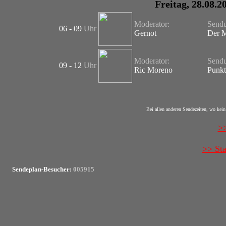
Freitag, 28.08.2
Moderator:
Send
06 - 09
Uhr
Gernot
Der 
Moderator:
Send
09 - 12
Uhr
Ric Moreno
Punkt
Bei allen anderen Sendezeiten, wo kein
>
>> St
Sendeplan-Besucher:
005915