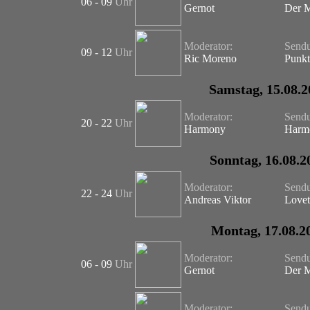
06 - 09
Uhr
Gernot
Der 
Moderator:
Send
09 - 12
Uhr
Ric Moreno
Punkt
Samstag, 15.08.2
Moderator:
Send
20 - 22
Uhr
Harmony
Harmo
Sonntag, 16.08.2
Moderator:
Send
22 - 24
Uhr
Andreas Viktor
Love
Montag, 17.08.2
Moderator:
Send
06 - 09
Uhr
Gernot
Der 
Moderator:
Send