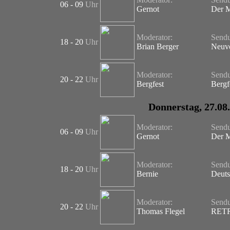
06 - 09
Uhr
Gernot
Der 
Moderator:
Send
18 - 20
Uhr
Brian Berger
Neuvo
Moderator:
Send
20 - 22
Uhr
Bergfest
Bergf
Donnerstag, 27.08
Moderator:
Send
06 - 09
Uhr
Gernot
Der 
Moderator:
Send
18 - 20
Uhr
Bernie
Deuts
Moderator:
Send
20 - 22
Uhr
Thomas Flegel
RETR