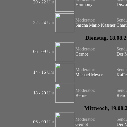
20 - 22
Uhr
Harmony
Disco
Moderator:
Send
22 - 24
Uhr
Sascha Mario Kassner
Chart
Dienstag, 18.08.
Moderator:
Send
06 - 09
Uhr
Gernot
Der 
Moderator:
Send
14 - 16
Uhr
Michael Meyer
Kaffe
Moderator:
Send
18 - 20
Uhr
Bernie
Retro
Mittwoch, 19.08.
Moderator:
Send
06 - 09
Uhr
Gernot
Der 