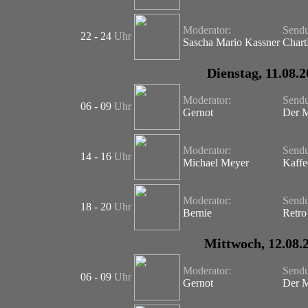
Moderator:
Send
22 - 24
Uhr
Sascha Mario Kassner
Chart
Dienstag, 11.08.
Moderator:
Send
06 - 09
Uhr
Gernot
Der 
Moderator:
Send
14 - 16
Uhr
Michael Meyer
Kaffe
Moderator:
Send
18 - 20
Uhr
Bernie
Retro
Mittwoch, 12.08.
Moderator:
Send
06 - 09
Uhr
Gernot
Der 